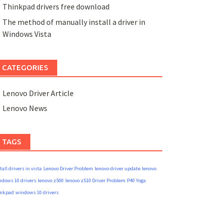
Thinkpad drivers free download
The method of manually install a driver in
Windows Vista
CATEGORIES
Lenovo Driver Article
Lenovo News
TAGS
tall drivers in vista
Lenovo Driver Problem
lenovo driver update
lenovo
ndows 10 drivers
lenovo z500
lenovo z510 Driver Problem
P40 Yoga
inkpad
windows 10 drivers