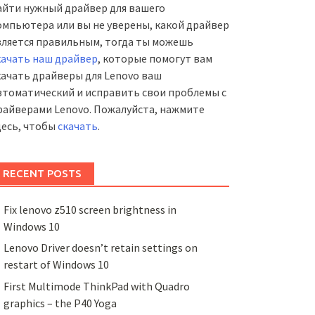
айти нужный драйвер для вашего
омпьютера или вы не уверены, какой драйвер
вляется правильным, тогда ты можешь
качать наш драйвер
, которые помогут вам
качать драйверы для Lenovo ваш
втоматический и исправить свои проблемы с
райверами Lenovo. Пожалуйста, нажмите
десь, чтобы
скачать
.
RECENT POSTS
Fix lenovo z510 screen brightness in
Windows 10
Lenovo Driver doesn’t retain settings on
restart of Windows 10
First Multimode ThinkPad with Quadro
graphics – the P40 Yoga