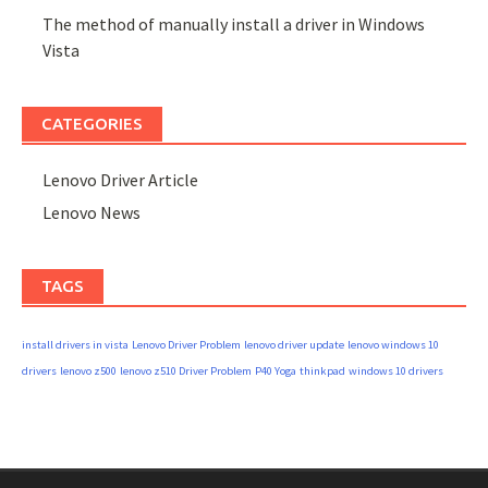
The method of manually install a driver in Windows
Vista
CATEGORIES
Lenovo Driver Article
Lenovo News
TAGS
install drivers in vista
Lenovo Driver Problem
lenovo driver update
lenovo windows 10
drivers
lenovo z500
lenovo z510 Driver Problem
P40 Yoga
thinkpad
windows 10 drivers