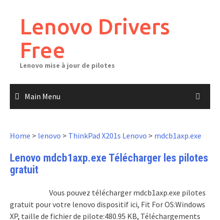
Skip
to
Lenovo Drivers
content
Free
Lenovo mise à jour de pilotes
Main Menu
Home
>
lenovo
>
ThinkPad X201s Lenovo
>
mdcb1axp.exe
Lenovo mdcb1axp.exe Télécharger les pilotes
gratuit
Vous pouvez télécharger mdcb1axp.exe pilotes
gratuit pour votre lenovo dispositif ici, Fit For OS:Windows
XP, taille de fichier de pilote:480.95 KB, Téléchargements