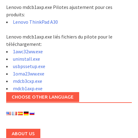
Lenovo mdcb1axp.exe Pilotes ajustement pour ces
produits:
Lenovo ThinkPad A30
Lenovo mdcb1axp.exe liés fichiers du pilote pour le
téléchargement:
1awc32ww.exe
uninstall.exe
usbpssetup.exe
1oma23ww.exe
mdcb3cxp.exe
mdcb1axp.exe
CHOOSE OTHER LANGUAGE
ABOUT US