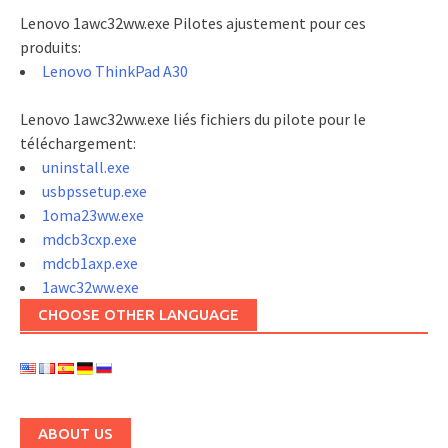
Lenovo 1awc32ww.exe Pilotes ajustement pour ces
produits:
Lenovo ThinkPad A30
Lenovo 1awc32ww.exe liés fichiers du pilote pour le
téléchargement:
uninstall.exe
usbpssetup.exe
1oma23ww.exe
mdcb3cxp.exe
mdcb1axp.exe
1awc32ww.exe
CHOOSE OTHER LANGUAGE
ABOUT US