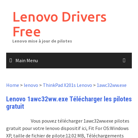
Skip
to
Lenovo Drivers
content
Free
Lenovo mise à jour de pilotes
Main Menu
Home
>
lenovo
>
ThinkPad X201s Lenovo
>
1awc32ww.exe
Lenovo 1awc32ww.exe Télécharger les pilotes
gratuit
Vous pouvez télécharger 1awc32ww.exe pilotes
gratuit pour votre lenovo dispositif ici, Fit For OS:Windows
XP, taille de fichier de pilote:12.02 MB, Téléchargements