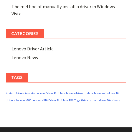
The method of manually install a driver in Windows
Vista
CATEGORIES
Lenovo Driver Article
Lenovo News
TAGS
install drivers in vista
Lenovo Driver Problem
lenovo driver update
lenovo windows 10
drivers
lenovo z500
lenovo z510 Driver Problem
P40 Yoga
thinkpad
windows 10 drivers