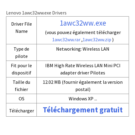
Lenovo 1awc32ww.exe Drivers
1awc32ww.exe
Driver File
Name
(vous pouvez également télécharger
1awc32ww.rar
,
1awc32ww.zip
)
Type de
Networking: Wireless LAN
pilote
Fit pour le
IBM High Rate Wireless LAN Mini PCI
dispositif
adapter driver Pilotes
Taille du
12.02 MB (fournir également la version
fichier
postal)
OS
Windows XP ...
Téléchargement gratuit
Télécharger