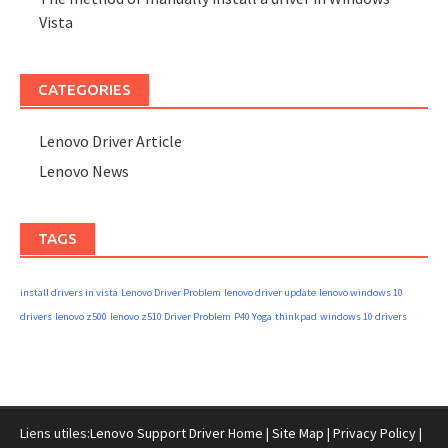
Vista
CATEGORIES
Lenovo Driver Article
Lenovo News
TAGS
install drivers in vista
Lenovo Driver Problem
lenovo driver update
lenovo windows 10
drivers
lenovo z500
lenovo z510 Driver Problem
P40 Yoga
thinkpad
windows 10 drivers
Liens utiles:
Lenovo Support Driver
Home |
Site Map
|
Privacy Policy
|