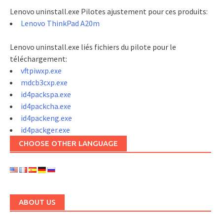
Lenovo uninstall.exe Pilotes ajustement pour ces produits:
Lenovo ThinkPad A20m
Lenovo uninstall.exe liés fichiers du pilote pour le
téléchargement:
vftpiwxp.exe
mdcb3cxp.exe
id4packspa.exe
id4packcha.exe
id4packeng.exe
id4packger.exe
CHOOSE OTHER LANGUAGE
ABOUT US