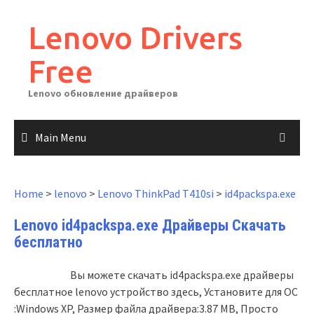
Skip
to
Lenovo Drivers
content
Free
Lenovo обновление драйверов
Main Menu
Home
>
lenovo
>
Lenovo ThinkPad T410si
>
id4packspa.exe
Lenovo id4packspa.exe Драйверы Скачать
бесплатно
Вы можете скачать id4packspa.exe драйверы
бесплатное lenovo устройство здесь, Установите для ОС
:Windows XP, Размер файла драйвера:3.87 MB, Просто