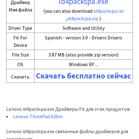
id4packspa.exe
Драйвер
Имя файла
(you can also download
id4packspa.rar
,
id4packspa.zip
)
Driver Type
Software and Utility
Fit For
Spanish - version 3.0 - Drivers Drivers
Device
File Size
3.87 MB (also provide zip version)
OS
Windows XP ...
Скачать бесплатно сейчас
Скачать
Lenovo id4packspa.exe Драйверы Fit для этих продуктов:
Lenovo ThinkPad A20m
Lenovo id4packspa.exe связанные файлы драйверов для
скачивания: