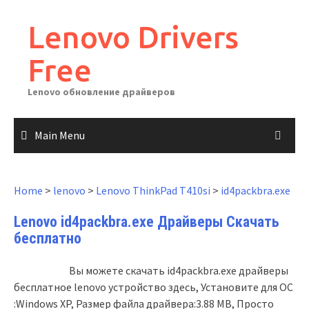
Skip
to
Lenovo Drivers
content
Free
Lenovo обновление драйверов
Main Menu
Home
>
lenovo
>
Lenovo ThinkPad T410si
>
id4packbra.exe
Lenovo id4packbra.exe Драйверы Скачать
бесплатно
Вы можете скачать id4packbra.exe драйверы
бесплатное lenovo устройство здесь, Установите для ОС
:Windows XP, Размер файла драйвера:3.88 MB, Просто