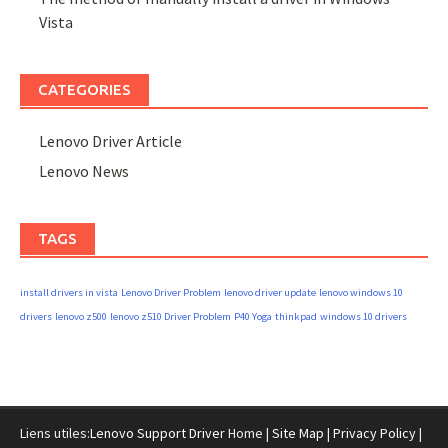
Vista
CATEGORIES
Lenovo Driver Article
Lenovo News
TAGS
install drivers in vista
Lenovo Driver Problem
lenovo driver update
lenovo windows 10
drivers
lenovo z500
lenovo z510 Driver Problem
P40 Yoga
thinkpad
windows 10 drivers
Liens utiles:
Lenovo Support Driver
Home |
Site Map
|
Privacy Policy
|