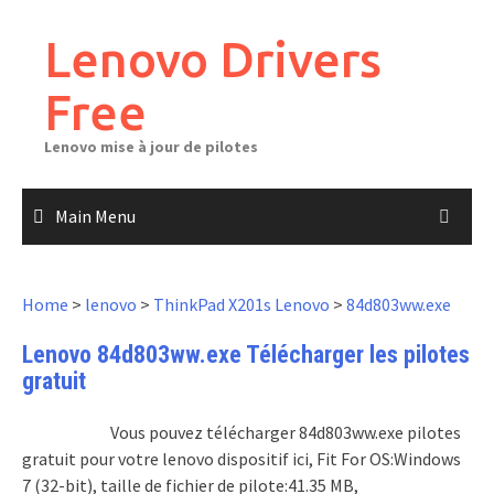
Skip
to
Lenovo Drivers
content
Free
Lenovo mise à jour de pilotes
Main Menu
Home
>
lenovo
>
ThinkPad X201s Lenovo
>
84d803ww.exe
Lenovo 84d803ww.exe Télécharger les pilotes
gratuit
Vous pouvez télécharger 84d803ww.exe pilotes
gratuit pour votre lenovo dispositif ici, Fit For OS:Windows
7 (32-bit), taille de fichier de pilote:41.35 MB,