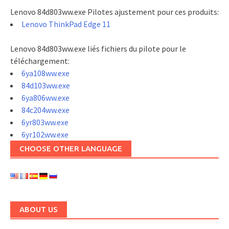
Lenovo 84d803ww.exe Pilotes ajustement pour ces produits:
Lenovo ThinkPad Edge 11
Lenovo 84d803ww.exe liés fichiers du pilote pour le
téléchargement:
6ya108ww.exe
84d103ww.exe
6ya806ww.exe
84c204ww.exe
6yr803ww.exe
6yr102ww.exe
CHOOSE OTHER LANGUAGE
ABOUT US