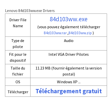
Lenovo 84d103ww.exe Drivers
84d103ww.exe
Driver File
Name
(vous pouvez également télécharger
84d103ww.rar
,
84d103ww.zip
)
Type de
Audio
pilote
Fit pour le
Intel VGA Driver Pilotes
dispositif
Taille du
11.23 MB (fournir également la version
fichier
postal)
OS
Windows XP ...
Téléchargement gratuit
Télécharger