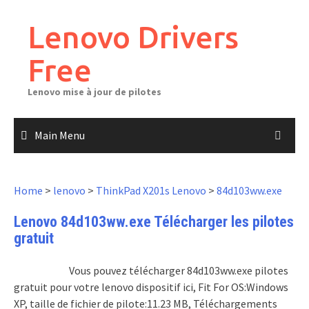
Skip
to
Lenovo Drivers
content
Free
Lenovo mise à jour de pilotes
Main Menu
Home
>
lenovo
>
ThinkPad X201s Lenovo
>
84d103ww.exe
Lenovo 84d103ww.exe Télécharger les pilotes
gratuit
Vous pouvez télécharger 84d103ww.exe pilotes
gratuit pour votre lenovo dispositif ici, Fit For OS:Windows
XP, taille de fichier de pilote:11.23 MB, Téléchargements