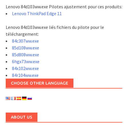
Lenovo 84d103ww.exe Pilotes ajustement pour ces produits:
Lenovo ThinkPad Edge 11
Lenovo 84d103ww.exe liés fichiers du pilote pour le
téléchargement:
84c307ww.exe
85d108ww.exe
85d808ww.exe
6hgx73ww.exe
84x102ww.exe
84r104ww.exe
CHOOSE OTHER LANGUAGE
ABOUT US