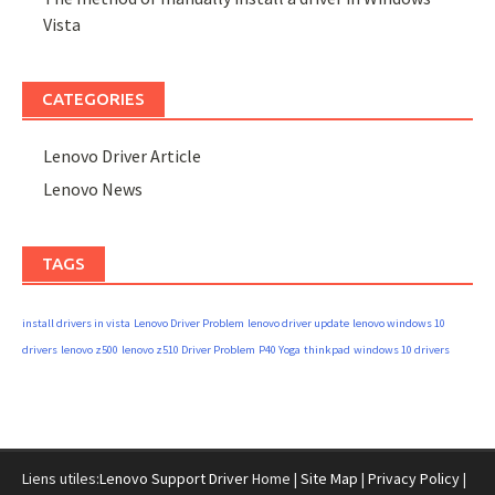
Vista
CATEGORIES
Lenovo Driver Article
Lenovo News
TAGS
install drivers in vista
Lenovo Driver Problem
lenovo driver update
lenovo windows 10
drivers
lenovo z500
lenovo z510 Driver Problem
P40 Yoga
thinkpad
windows 10 drivers
Liens utiles:
Lenovo Support Driver
Home |
Site Map
|
Privacy Policy
|