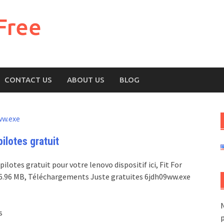
Free
CONTACT US
ABOUT US
BLOG
ww.exe
lotes gratuit
lotes gratuit pour votre lenovo dispositif ici, Fit For
:116.96 MB, Téléchargements Juste gratuites 6jdh09ww.exe
N
s
p