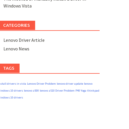
Windows Vista
CATEGORIES
Lenovo Driver Article
Lenovo News
TAGS
nstall drivers in vista
Lenovo Driver Problem
lenovo driver update
lenovo
indows 10 drivers
lenovo z500
lenovo z510 Driver Problem
P40 Yoga
thinkpad
indows 10 drivers