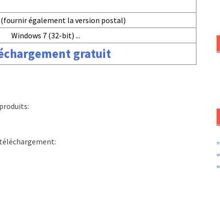
(fournir également la version postal)
Windows 7 (32-bit) ...
échargement gratuit
produits:
e téléchargement:
i
w
w