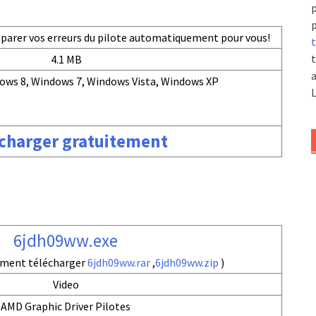
p
p
réparer vos erreurs du pilote automatiquement pour vous!
t
t
4.1 MB
a
ows 8, Windows 7, Windows Vista, Windows XP
L
charger gratuitement
6jdh09ww.exe
ement télécharger
6jdh09ww.rar
,
6jdh09ww.zip
)
Video
AMD Graphic Driver Pilotes