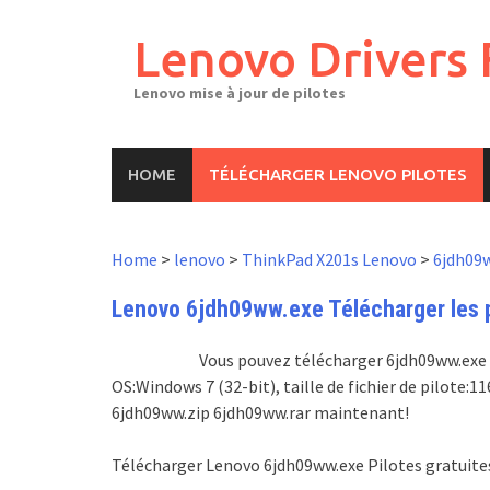
Skip
to
Lenovo Drivers 
content
Lenovo mise à jour de pilotes
HOME
TÉLÉCHARGER LENOVO PILOTES
Home
>
lenovo
>
ThinkPad X201s Lenovo
>
6jdh09
Lenovo 6jdh09ww.exe Télécharger les pi
Vous pouvez télécharger 6jdh09ww.exe pi
OS:Windows 7 (32-bit), taille de fichier de pilote
6jdh09ww.zip 6jdh09ww.rar maintenant!
Télécharger Lenovo 6jdh09ww.exe Pilotes gratuite