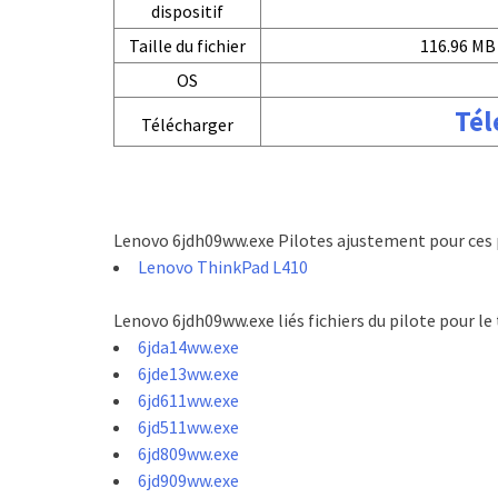
dispositif
Taille du fichier
116.96 MB 
OS
Tél
Télécharger
Lenovo 6jdh09ww.exe Pilotes ajustement pour ces 
Lenovo ThinkPad L410
Lenovo 6jdh09ww.exe liés fichiers du pilote pour l
6jda14ww.exe
6jde13ww.exe
6jd611ww.exe
6jd511ww.exe
6jd809ww.exe
6jd909ww.exe