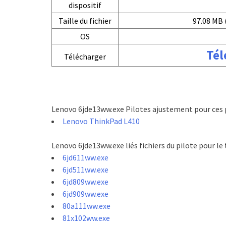
dispositif
Taille du fichier
97.08 MB 
OS
Tél
Télécharger
Lenovo 6jde13ww.exe Pilotes ajustement pour ces 
Lenovo ThinkPad L410
Lenovo 6jde13ww.exe liés fichiers du pilote pour l
6jd611ww.exe
6jd511ww.exe
6jd809ww.exe
6jd909ww.exe
80a111ww.exe
81x102ww.exe