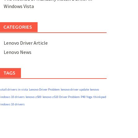
Windows Vista
CATEGORIES
Lenovo Driver Article
Lenovo News
TAGS
nstall drivers in vista
Lenovo Driver Problem
lenovo driver update
lenovo
indows 10 drivers
lenovo z500
lenovo z510 Driver Problem
P40 Yoga
thinkpad
indows 10 drivers