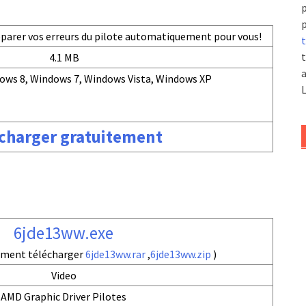
p
p
réparer vos erreurs du pilote automatiquement pour vous!
t
t
4.1 MB
a
ows 8, Windows 7, Windows Vista, Windows XP
L
charger gratuitement
6jde13ww.exe
ement télécharger
6jde13ww.rar
,
6jde13ww.zip
)
Video
AMD Graphic Driver Pilotes