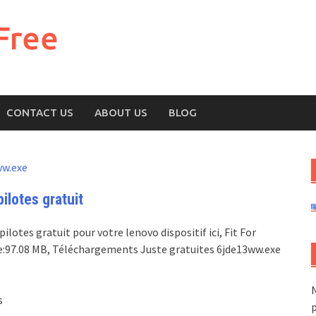
Free
CONTACT US
ABOUT US
BLOG
ww.exe
lotes gratuit
lotes gratuit pour votre lenovo dispositif ici, Fit For
lote:97.08 MB, Téléchargements Juste gratuites 6jde13ww.exe
N
s
p