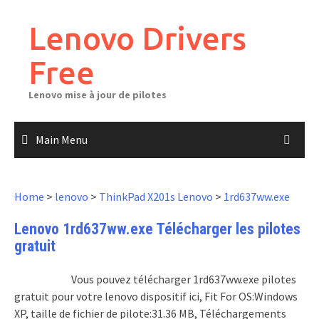
Skip
to
Lenovo Drivers
content
Free
Lenovo mise à jour de pilotes
Main Menu
Home
>
lenovo
>
ThinkPad X201s Lenovo
>
1rd637ww.exe
Lenovo 1rd637ww.exe Télécharger les pilotes
gratuit
Vous pouvez télécharger 1rd637ww.exe pilotes
gratuit pour votre lenovo dispositif ici, Fit For OS:Windows
XP, taille de fichier de pilote:31.36 MB, Téléchargements