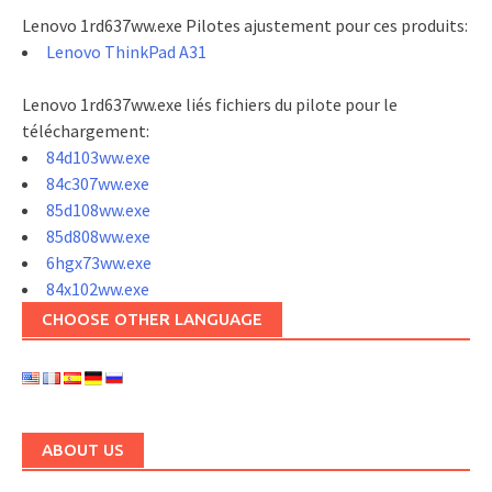
Lenovo 1rd637ww.exe Pilotes ajustement pour ces produits:
Lenovo ThinkPad A31
Lenovo 1rd637ww.exe liés fichiers du pilote pour le
téléchargement:
84d103ww.exe
84c307ww.exe
85d108ww.exe
85d808ww.exe
6hgx73ww.exe
84x102ww.exe
CHOOSE OTHER LANGUAGE
ABOUT US