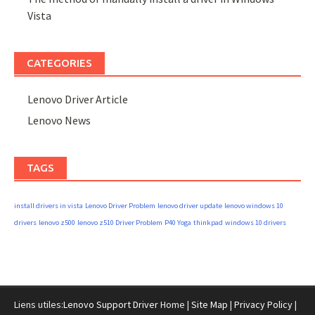
Vista
CATEGORIES
Lenovo Driver Article
Lenovo News
TAGS
install drivers in vista
Lenovo Driver Problem
lenovo driver update
lenovo windows 10
drivers
lenovo z500
lenovo z510 Driver Problem
P40 Yoga
thinkpad
windows 10 drivers
Liens utiles:
Lenovo Support Driver
Home |
Site Map
|
Privacy Policy
|