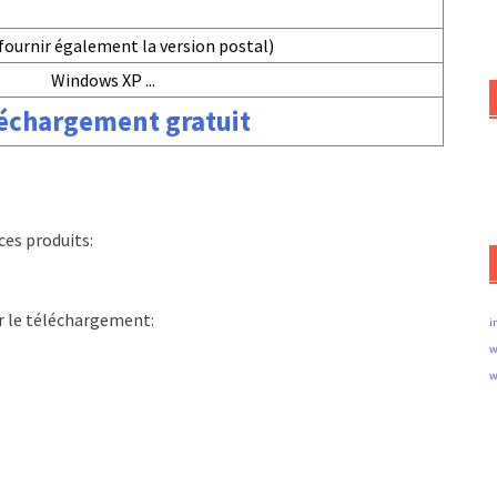
fournir également la version postal)
Windows XP ...
échargement gratuit
es produits:
ur le téléchargement:
i
w
w