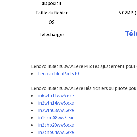
dispositif
Taille du fichier
5.02MB (
OS
Tél
Télécharger
Lenovo in3etn03ww1.exe Pilotes ajustement pour c
Lenovo IdeaPad S10
Lenovo in3etn03ww1.exe liés fichiers du pilote po
in6wln11ww5.exe
in2wln14ww5.exe
in2wln03ww1.exe
in1srm08ww3.exe
in2thp20ww5.exe
in2thp04ww1.exe