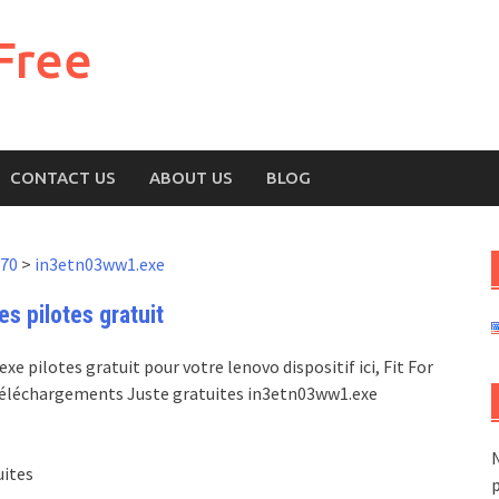
Free
CONTACT US
ABOUT US
BLOG
770
>
in3etn03ww1.exe
s pilotes gratuit
 pilotes gratuit pour votre lenovo dispositif ici, Fit For
, Téléchargements Juste gratuites in3etn03ww1.exe
N
uites
p