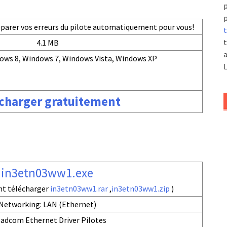
p
p
réparer vos erreurs du pilote automatiquement pour vous!
t
t
4.1 MB
a
ows 8, Windows 7, Windows Vista, Windows XP
L
charger gratuitement
in3etn03ww1.exe
nt télécharger
in3etn03ww1.rar
,
in3etn03ww1.zip
)
Networking: LAN (Ethernet)
adcom Ethernet Driver Pilotes