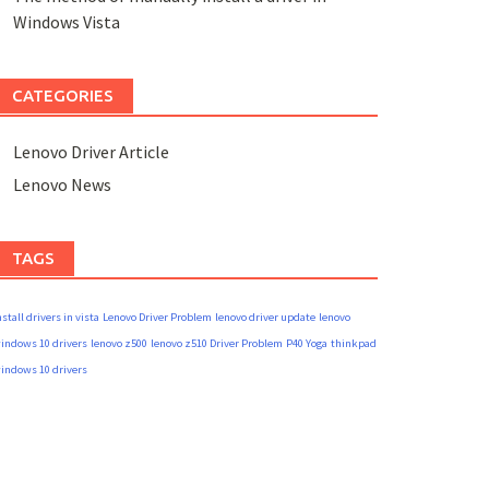
Windows Vista
CATEGORIES
Lenovo Driver Article
Lenovo News
TAGS
nstall drivers in vista
Lenovo Driver Problem
lenovo driver update
lenovo
indows 10 drivers
lenovo z500
lenovo z510 Driver Problem
P40 Yoga
thinkpad
indows 10 drivers