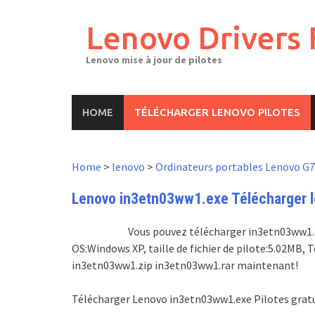
Skip
to
Lenovo Drivers 
content
Lenovo mise à jour de pilotes
HOME
TÉLÉCHARGER LENOVO PILOTES
Home
>
lenovo
>
Ordinateurs portables Lenovo G
Lenovo in3etn03ww1.exe Télécharger le
Vous pouvez télécharger in3etn03ww1.exe
OS:Windows XP, taille de fichier de pilote:5.02MB
in3etn03ww1.zip in3etn03ww1.rar maintenant!
Télécharger Lenovo in3etn03ww1.exe Pilotes grat