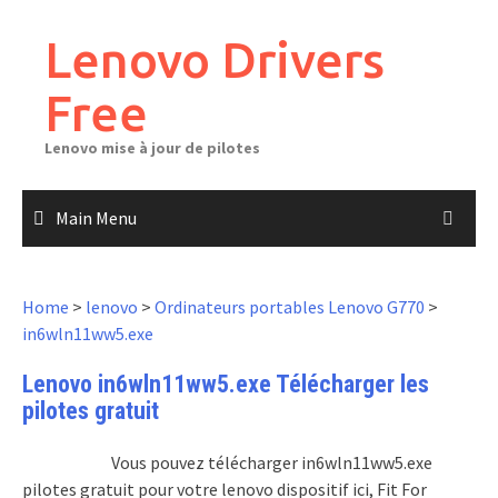
Skip
to
Lenovo Drivers
content
Free
Lenovo mise à jour de pilotes
Main Menu
Home
>
lenovo
>
Ordinateurs portables Lenovo G770
>
in6wln11ww5.exe
Lenovo in6wln11ww5.exe Télécharger les
pilotes gratuit
Vous pouvez télécharger in6wln11ww5.exe
pilotes gratuit pour votre lenovo dispositif ici, Fit For