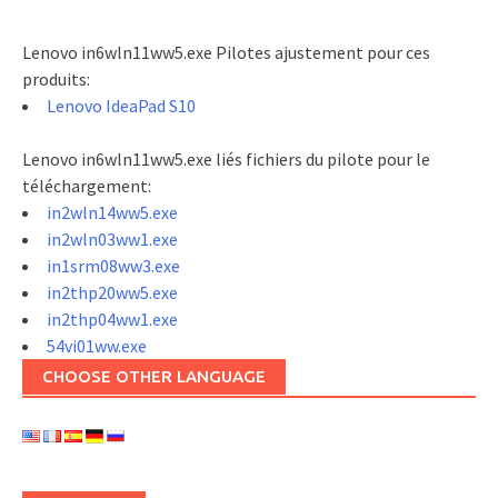
Lenovo in6wln11ww5.exe Pilotes ajustement pour ces
produits:
Lenovo IdeaPad S10
Lenovo in6wln11ww5.exe liés fichiers du pilote pour le
téléchargement:
in2wln14ww5.exe
in2wln03ww1.exe
in1srm08ww3.exe
in2thp20ww5.exe
in2thp04ww1.exe
54vi01ww.exe
CHOOSE OTHER LANGUAGE