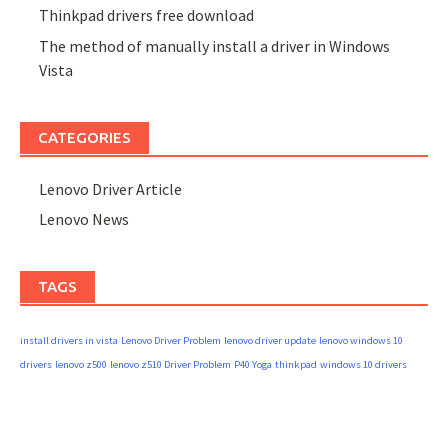
Thinkpad drivers free download
The method of manually install a driver in Windows
Vista
CATEGORIES
Lenovo Driver Article
Lenovo News
TAGS
install drivers in vista
Lenovo Driver Problem
lenovo driver update
lenovo windows 10
drivers
lenovo z500
lenovo z510 Driver Problem
P40 Yoga
thinkpad
windows 10 drivers