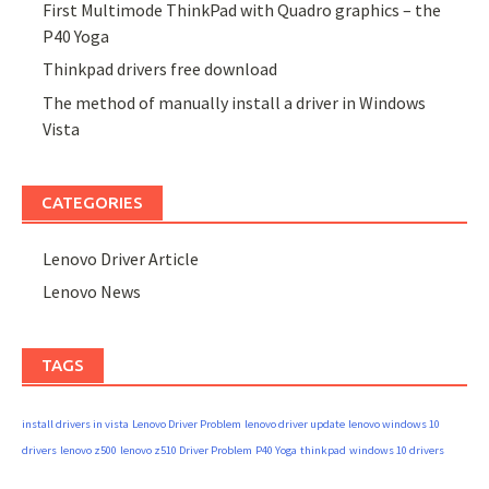
First Multimode ThinkPad with Quadro graphics – the
P40 Yoga
Thinkpad drivers free download
The method of manually install a driver in Windows
Vista
CATEGORIES
Lenovo Driver Article
Lenovo News
TAGS
install drivers in vista
Lenovo Driver Problem
lenovo driver update
lenovo windows 10
drivers
lenovo z500
lenovo z510 Driver Problem
P40 Yoga
thinkpad
windows 10 drivers