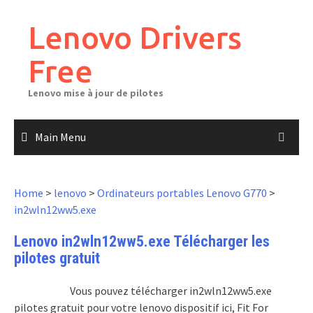
Skip
to
Lenovo Drivers
content
Free
Lenovo mise à jour de pilotes
Main Menu
Home
>
lenovo
>
Ordinateurs portables Lenovo G770
>
in2wln12ww5.exe
Lenovo in2wln12ww5.exe Télécharger les
pilotes gratuit
Vous pouvez télécharger in2wln12ww5.exe
pilotes gratuit pour votre lenovo dispositif ici, Fit For