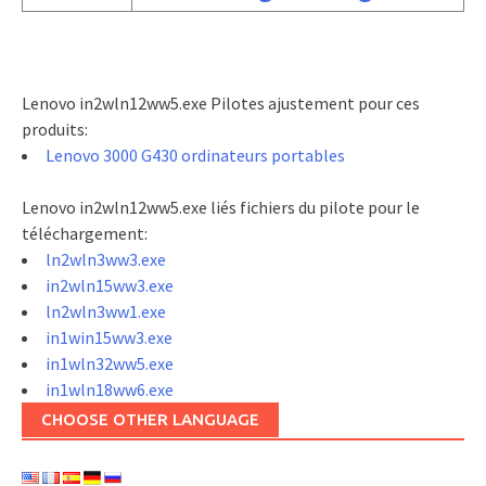
Lenovo in2wln12ww5.exe Pilotes ajustement pour ces
produits:
Lenovo 3000 G430 ordinateurs portables
Lenovo in2wln12ww5.exe liés fichiers du pilote pour le
téléchargement:
ln2wln3ww3.exe
in2wln15ww3.exe
ln2wln3ww1.exe
in1win15ww3.exe
in1wln32ww5.exe
in1wln18ww6.exe
CHOOSE OTHER LANGUAGE