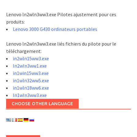
Lenovo ln2wln3ww3.exe Pilotes ajustement pour ces
produits:
Lenovo 3000 G430 ordinateurs portables
Lenovo ln2wln3ww3.exe liés fichiers du pilote pour le
téléchargement:
in2wln15ww3.exe
ln2wln3ww1.exe
in1win15ww3.exe
in1wln32ww5.exe
in1wln18ww6.exe
ln1wln3ww3.exe
CHOOSE OTHER LANGUAGE