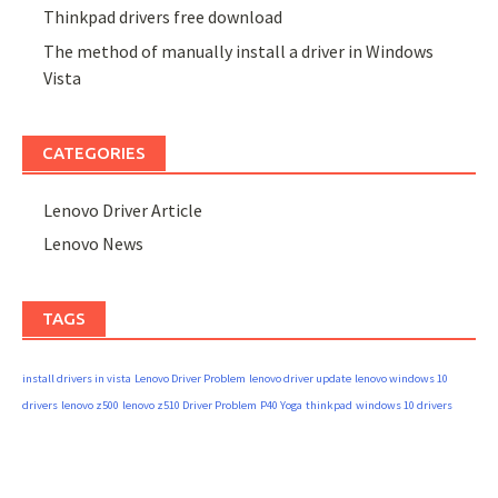
Thinkpad drivers free download
The method of manually install a driver in Windows
Vista
CATEGORIES
Lenovo Driver Article
Lenovo News
TAGS
install drivers in vista
Lenovo Driver Problem
lenovo driver update
lenovo windows 10
drivers
lenovo z500
lenovo z510 Driver Problem
P40 Yoga
thinkpad
windows 10 drivers