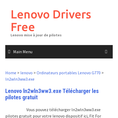
Skip
to
Lenovo Drivers
content
Free
Lenovo mise à jour de pilotes
Main Menu
Home
>
lenovo
>
Ordinateurs portables Lenovo G770
>
ln2wln3ww3.exe
Lenovo ln2wln3ww3.exe Télécharger les
pilotes gratuit
Vous pouvez télécharger ln2wln3ww3.exe
pilotes gratuit pour votre lenovo dispositif ici, Fit For