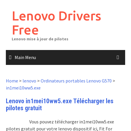
Skip
to
Lenovo Drivers
content
Free
Lenovo mise à jour de pilotes
Main Menu
Home
>
lenovo
>
Ordinateurs portables Lenovo G570
>
in1mei10ww5.exe
Lenovo in1mei10ww5.exe Télécharger les
pilotes gratuit
Vous pouvez télécharger in1mei10ww5.exe
pilotes gratuit pour votre lenovo dispositif ici, Fit For