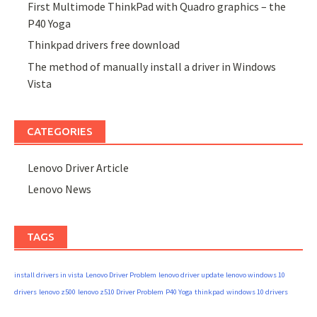
First Multimode ThinkPad with Quadro graphics – the
P40 Yoga
Thinkpad drivers free download
The method of manually install a driver in Windows
Vista
CATEGORIES
Lenovo Driver Article
Lenovo News
TAGS
install drivers in vista
Lenovo Driver Problem
lenovo driver update
lenovo windows 10
drivers
lenovo z500
lenovo z510 Driver Problem
P40 Yoga
thinkpad
windows 10 drivers