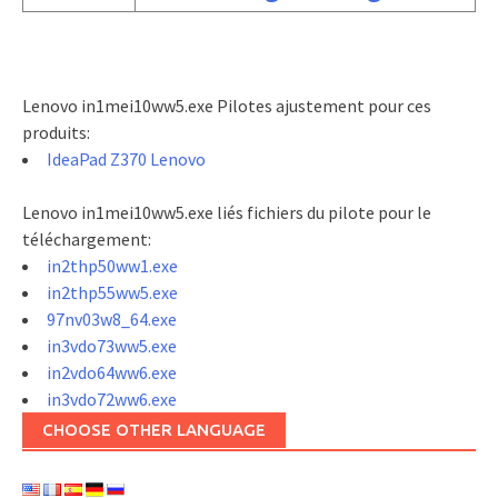
Lenovo in1mei10ww5.exe Pilotes ajustement pour ces
produits:
IdeaPad Z370 Lenovo
Lenovo in1mei10ww5.exe liés fichiers du pilote pour le
téléchargement:
in2thp50ww1.exe
in2thp55ww5.exe
97nv03w8_64.exe
in3vdo73ww5.exe
in2vdo64ww6.exe
in3vdo72ww6.exe
CHOOSE OTHER LANGUAGE