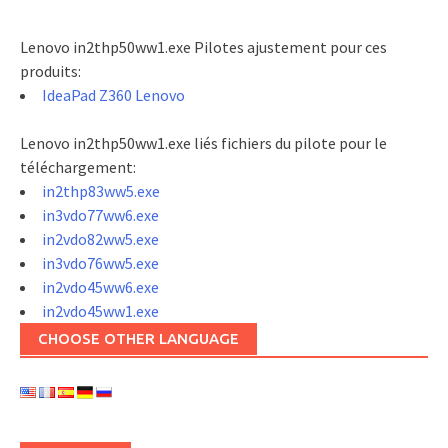
Lenovo in2thp50ww1.exe Pilotes ajustement pour ces
produits:
IdeaPad Z360 Lenovo
Lenovo in2thp50ww1.exe liés fichiers du pilote pour le
téléchargement:
in2thp83ww5.exe
in3vdo77ww6.exe
in2vdo82ww5.exe
in3vdo76ww5.exe
in2vdo45ww6.exe
in2vdo45ww1.exe
CHOOSE OTHER LANGUAGE