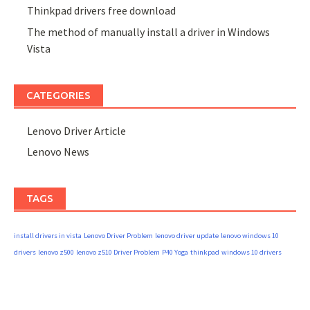
Thinkpad drivers free download
The method of manually install a driver in Windows
Vista
CATEGORIES
Lenovo Driver Article
Lenovo News
TAGS
install drivers in vista
Lenovo Driver Problem
lenovo driver update
lenovo windows 10
drivers
lenovo z500
lenovo z510 Driver Problem
P40 Yoga
thinkpad
windows 10 drivers