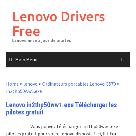
Skip
to
Lenovo Drivers
content
Free
Lenovo mise à jour de pilotes
Main Menu
Home
>
lenovo
>
Ordinateurs portables Lenovo G570
>
in2thp50ww1.exe
Lenovo in2thp50ww1.exe Télécharger les
pilotes gratuit
Vous pouvez télécharger in2thp50ww1.exe
pilotes gratuit pour votre lenovo dispositif ici, Fit For