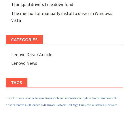
Thinkpad drivers free download
The method of manually install a driver in Windows
Vista
CATEGORIES
Lenovo Driver Article
Lenovo News
TAGS
install drivers in vista
Lenovo Driver Problem
lenovo driver update
lenovo windows 10
drivers
lenovo z500
lenovo z510 Driver Problem
P40 Yoga
thinkpad
windows 10 drivers