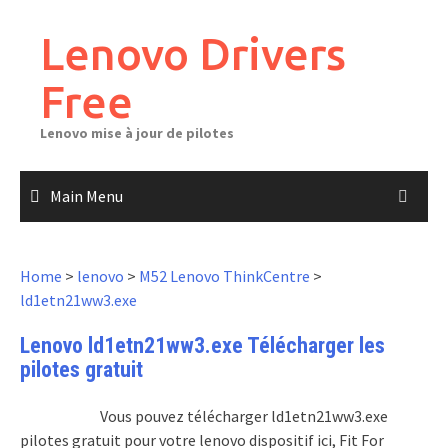
Skip
to
Lenovo Drivers
content
Free
Lenovo mise à jour de pilotes
Main Menu
Home
>
lenovo
>
M52 Lenovo ThinkCentre
>
ld1etn21ww3.exe
Lenovo ld1etn21ww3.exe Télécharger les
pilotes gratuit
Vous pouvez télécharger ld1etn21ww3.exe
pilotes gratuit pour votre lenovo dispositif ici, Fit For