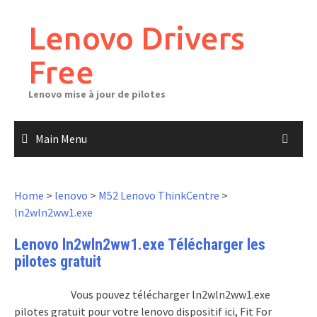
Skip
to
Lenovo Drivers
content
Free
Lenovo mise à jour de pilotes
Main Menu
Home
>
lenovo
>
M52 Lenovo ThinkCentre
>
ln2wln2ww1.exe
Lenovo ln2wln2ww1.exe Télécharger les
pilotes gratuit
Vous pouvez télécharger ln2wln2ww1.exe
pilotes gratuit pour votre lenovo dispositif ici, Fit For