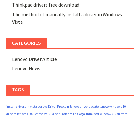
Thinkpad drivers free download
The method of manually install a driver in Windows
Vista
CATEGORIES
Lenovo Driver Article
Lenovo News
TAGS
install drivers in vista
Lenovo Driver Problem
lenovo driver update
lenovo windows 10
drivers
lenovo z500
lenovo z510 Driver Problem
P40 Yoga
thinkpad
windows 10 drivers