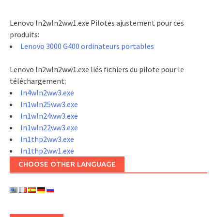
Lenovo ln2wln2ww1.exe Pilotes ajustement pour ces
produits:
Lenovo 3000 G400 ordinateurs portables
Lenovo ln2wln2ww1.exe liés fichiers du pilote pour le
téléchargement:
ln4wln2ww3.exe
ln1wln25ww3.exe
ln1wln24ww3.exe
ln1wln22ww3.exe
ln1thp2ww3.exe
ln1thp2ww1.exe
CHOOSE OTHER LANGUAGE