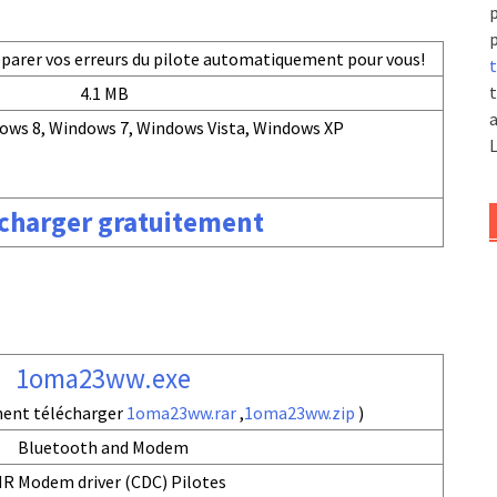
p
p
réparer vos erreurs du pilote automatiquement pour vous!
t
t
4.1 MB
a
ows 8, Windows 7, Windows Vista, Windows XP
L
charger gratuitement
1oma23ww.exe
ment télécharger
1oma23ww.rar
,
1oma23ww.zip
)
Bluetooth and Modem
R Modem driver (CDC) Pilotes