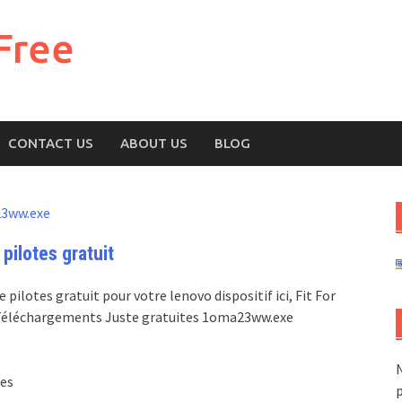
Free
CONTACT US
ABOUT US
BLOG
3ww.exe
ilotes gratuit
lotes gratuit pour votre lenovo dispositif ici, Fit For
B, Téléchargements Juste gratuites 1oma23ww.exe
N
tes
p