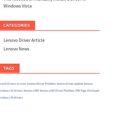
Windows Vista
CATEGORIES
Lenovo Driver Article
Lenovo News
TAGS
nstall drivers in vista
Lenovo Driver Problem
lenovo driver update
lenovo
indows 10 drivers
lenovo z500
lenovo z510 Driver Problem
P40 Yoga
thinkpad
indows 10 drivers