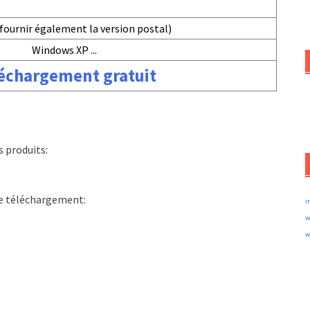
fournir également la version postal)
Windows XP ...
échargement gratuit
 produits:
le téléchargement:
i
w
w