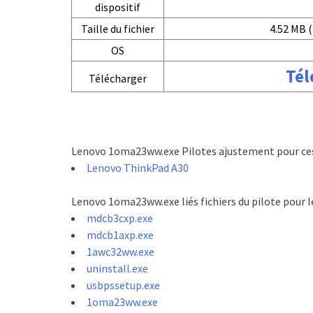
dispositif
Taille du fichier
4.52 MB (
OS
Tél
Télécharger
Lenovo 1oma23ww.exe Pilotes ajustement pour ces
Lenovo ThinkPad A30
Lenovo 1oma23ww.exe liés fichiers du pilote pour 
mdcb3cxp.exe
mdcb1axp.exe
1awc32ww.exe
uninstall.exe
usbpssetup.exe
1oma23ww.exe