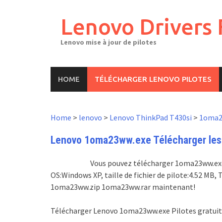
Skip
to
Lenovo Drivers 
content
Lenovo mise à jour de pilotes
HOME
TÉLÉCHARGER LENOVO PILOTES
Home
>
lenovo
>
Lenovo ThinkPad T430si
>
1oma2
Lenovo 1oma23ww.exe Télécharger les p
Vous pouvez télécharger 1oma23ww.exe pi
OS:Windows XP, taille de fichier de pilote:4.52 M
1oma23ww.zip 1oma23ww.rar maintenant!
Télécharger Lenovo 1oma23ww.exe Pilotes gratui