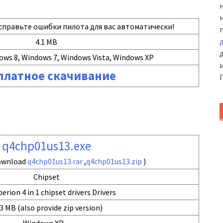
справьте ошибки пилота для вас автоматически!
4.1 MB
ows 8, Windows 7, Windows Vista, Windows XP
платное скачивание
q4chp01us13.exe
download
q4chp01us13.rar
,
q4chp01us13.zip
)
Chipset
erion 4 in 1 chipset drivers Drivers
3 MB (also provide zip version)