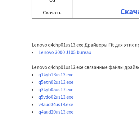
OS
Скач
Скачать
Lenovo q4chp01us13.exe Драйверы Fit для этих п
Lenovo 3000 J105 bureau
Lenovo q4chp01us13.exe связанные файлы драйв
q1kyb13us13.exe
q5etn02us13.exe
q3kyb05us17.exe
q5vdo02us13.exe
v4aud04us14.exe
q4aud20us13.exe