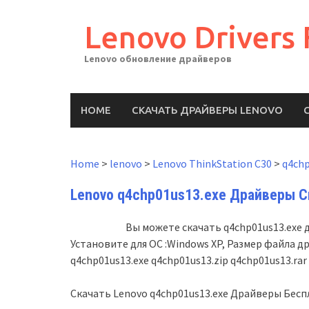
Skip
to
Lenovo Drivers 
content
Lenovo обновление драйверов
HOME
СКАЧАТЬ ДРАЙВЕРЫ LENOVO
Home
>
lenovo
>
Lenovo ThinkStation C30
>
q4chp
Lenovo q4chp01us13.exe Драйверы С
Вы можете скачать q4chp01us13.exe 
Установите для ОС :Windows XP, Размер файла д
q4chp01us13.exe q4chp01us13.zip q4chp01us13.rar
Скачать Lenovo q4chp01us13.exe Драйверы Бес