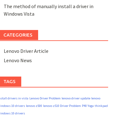
The method of manually install a driver in
Windows Vista
CATEGORIES
Lenovo Driver Article
Lenovo News
TAGS
nstall drivers in vista
Lenovo Driver Problem
lenovo driver update
lenovo
indows 10 drivers
lenovo z500
lenovo z510 Driver Problem
P40 Yoga
thinkpad
indows 10 drivers