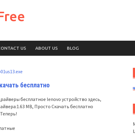
Free
CONTACT US
ABOUT US
BLOG
01us13.exe
качать бесплатно
драйверы бесплатное lenovo устройство здесь,
райвера:1.63 MB, Просто Скачать бесплатно
 Теперь!
платные