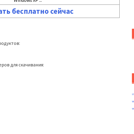
Windows XP ...
ать бесплатно сейчас
родуктов:
еров для скачивания:
i
w
w