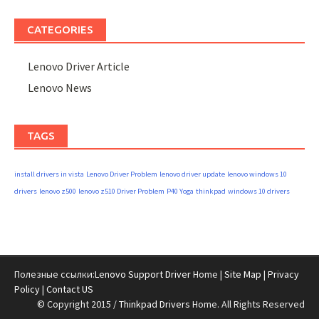
CATEGORIES
Lenovo Driver Article
Lenovo News
TAGS
install drivers in vista
Lenovo Driver Problem
lenovo driver update
lenovo windows 10
drivers
lenovo z500
lenovo z510 Driver Problem
P40 Yoga
thinkpad
windows 10 drivers
Полезные ссылки:
Lenovo Support Driver
Home |
Site Map
|
Privacy
Policy
|
Contact US
© Copyright 2015 /
Thinkpad Drivers
Home. All Rights Reserved