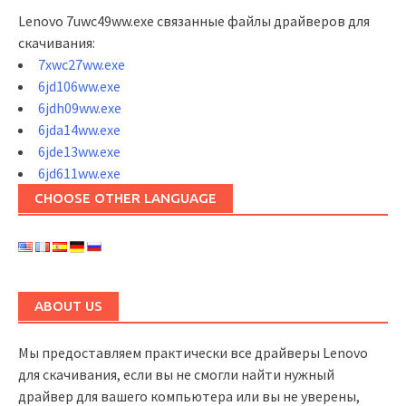
Lenovo 7uwc49ww.exe связанные файлы драйверов для
скачивания:
7xwc27ww.exe
6jd106ww.exe
6jdh09ww.exe
6jda14ww.exe
6jde13ww.exe
6jd611ww.exe
CHOOSE OTHER LANGUAGE
ABOUT US
Мы предоставляем практически все драйверы Lenovo
для скачивания, если вы не смогли найти нужный
драйвер для вашего компьютера или вы не уверены,