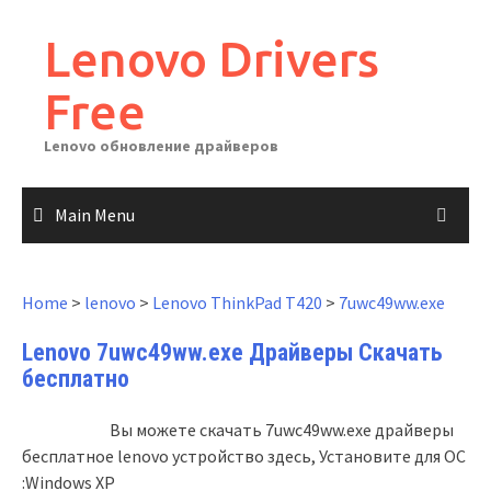
Skip
to
Lenovo Drivers
content
Free
Lenovo обновление драйверов
Main Menu
Home
>
lenovo
>
Lenovo ThinkPad T420
>
7uwc49ww.exe
Lenovo 7uwc49ww.exe Драйверы Скачать
бесплатно
Вы можете скачать 7uwc49ww.exe драйверы
бесплатное lenovo устройство здесь, Установите для ОС
:Windows XP