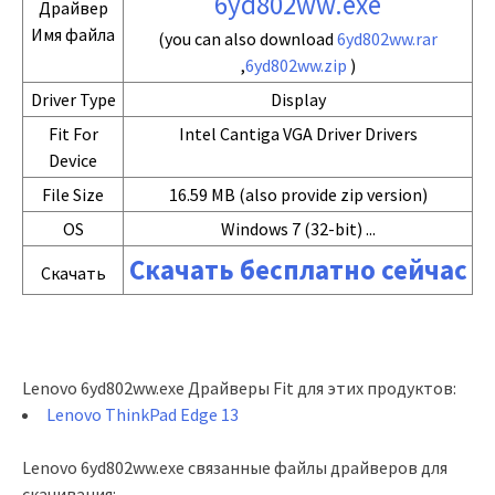
6yd802ww.exe
Драйвер
Имя файла
(you can also download
6yd802ww.rar
,
6yd802ww.zip
)
Driver Type
Display
Fit For
Intel Cantiga VGA Driver Drivers
Device
File Size
16.59 MB (also provide zip version)
OS
Windows 7 (32-bit) ...
Скачать бесплатно сейчас
Скачать
Lenovo 6yd802ww.exe Драйверы Fit для этих продуктов:
Lenovo ThinkPad Edge 13
Lenovo 6yd802ww.exe связанные файлы драйверов для
скачивания: