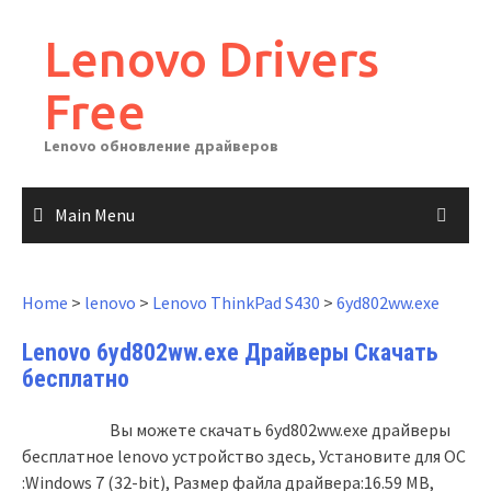
Skip
to
Lenovo Drivers
content
Free
Lenovo обновление драйверов
Main Menu
Home
>
lenovo
>
Lenovo ThinkPad S430
>
6yd802ww.exe
Lenovo 6yd802ww.exe Драйверы Скачать
бесплатно
Вы можете скачать 6yd802ww.exe драйверы
бесплатное lenovo устройство здесь, Установите для ОС
:Windows 7 (32-bit), Размер файла драйвера:16.59 MB,