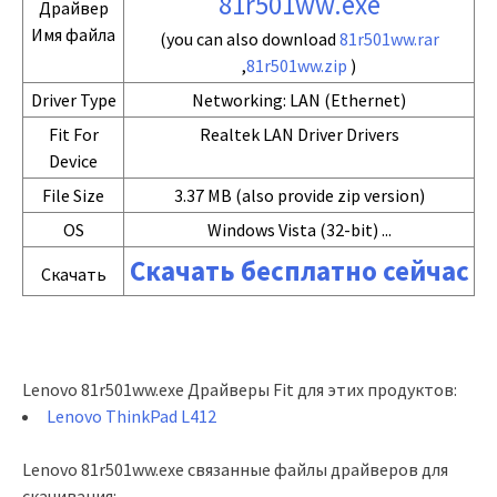
81r501ww.exe
Драйвер
Имя файла
(you can also download
81r501ww.rar
,
81r501ww.zip
)
Driver Type
Networking: LAN (Ethernet)
Fit For
Realtek LAN Driver Drivers
Device
File Size
3.37 MB (also provide zip version)
OS
Windows Vista (32-bit) ...
Скачать бесплатно сейчас
Скачать
Lenovo 81r501ww.exe Драйверы Fit для этих продуктов:
Lenovo ThinkPad L412
Lenovo 81r501ww.exe связанные файлы драйверов для
скачивания: