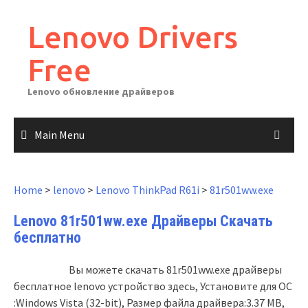
Skip
to
Lenovo Drivers
content
Free
Lenovo обновление драйверов
Main Menu
Home
>
lenovo
>
Lenovo ThinkPad R61i
>
81r501ww.exe
Lenovo 81r501ww.exe Драйверы Скачать
бесплатно
Вы можете скачать 81r501ww.exe драйверы
бесплатное lenovo устройство здесь, Установите для ОС
:Windows Vista (32-bit), Размер файла драйвера:3.37 MB,