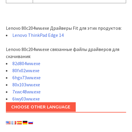
Lenovo 80c204ww.exe Драйверы Fit для этих продуктов:
Lenovo ThinkPad Edge 14
Lenovo 80c204ww.exe связанные файлы драйверов для
скачивания:
82d804ww.exe
80fx02ww.exe
6hgx73ww.exe
80x103ww.exe
7xwc48ww.exe
6iwy03ww.exe
CHOOSE OTHER LANGUAGE