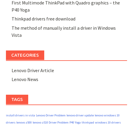
First Multimode ThinkPad with Quadro graphics – the
P40 Yoga
Thinkpad drivers free download
The method of manually install a driver in Windows
Vista
CATEGORIES
Lenovo Driver Article
Lenovo News
TAGS
install drivers in vista
Lenovo Driver Problem
lenovo driver update
lenovo windows 10
drivers
lenovo z500
lenovo z510 Driver Problem
P40 Yoga
thinkpad
windows 10 drivers