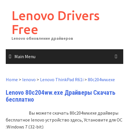
Skip
to
Lenovo Drivers
content
Free
Lenovo обновление драйверов
Main Menu
Home
>
lenovo
>
Lenovo ThinkPad R61i
>
80c204ww.exe
Lenovo 80c204ww.exe Драйверы Скачать
бесплатно
Вы можете скачать 80c204ww.exe драйверы
бесплатное lenovo устройство здесь, Установите для ОС
:Windows 7 (32-bit)