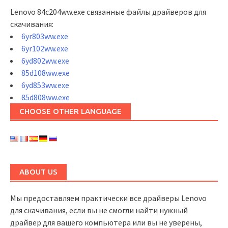
Lenovo 84c204ww.exe связанные файлы драйверов для
скачивания:
6yr803ww.exe
6yr102ww.exe
6yd802ww.exe
85d108ww.exe
6yd853ww.exe
85d808ww.exe
CHOOSE OTHER LANGUAGE
ABOUT US
Мы предоставляем практически все драйверы Lenovo
для скачивания, если вы не смогли найти нужный
драйвер для вашего компьютера или вы не уверены,