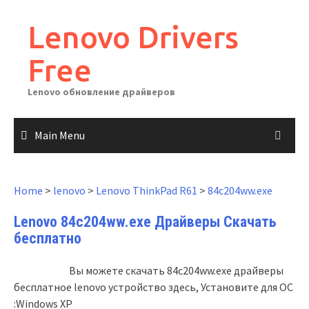
Skip
to
Lenovo Drivers
content
Free
Lenovo обновление драйверов
Main Menu
Home
>
lenovo
>
Lenovo ThinkPad R61
>
84c204ww.exe
Lenovo 84c204ww.exe Драйверы Скачать
бесплатно
Вы можете скачать 84c204ww.exe драйверы
бесплатное lenovo устройство здесь, Установите для ОС
:Windows XP