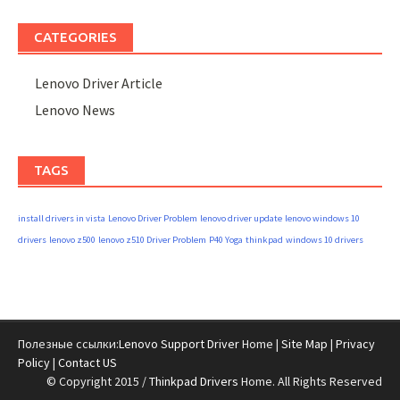
CATEGORIES
Lenovo Driver Article
Lenovo News
TAGS
install drivers in vista
Lenovo Driver Problem
lenovo driver update
lenovo windows 10
drivers
lenovo z500
lenovo z510 Driver Problem
P40 Yoga
thinkpad
windows 10 drivers
Полезные ссылки:
Lenovo Support Driver
Home |
Site Map
|
Privacy
Policy
|
Contact US
© Copyright 2015 /
Thinkpad Drivers
Home. All Rights Reserved