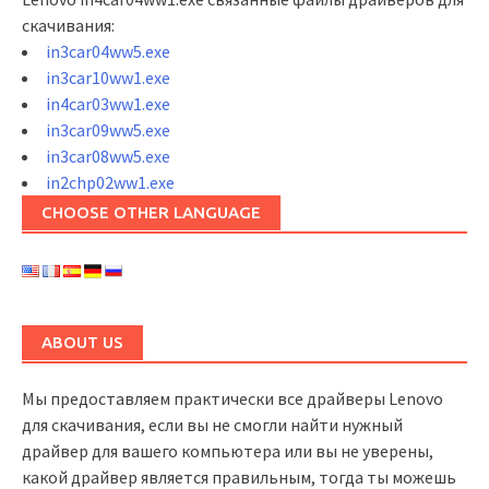
скачивания:
in3car04ww5.exe
in3car10ww1.exe
in4car03ww1.exe
in3car09ww5.exe
in3car08ww5.exe
in2chp02ww1.exe
CHOOSE OTHER LANGUAGE
ABOUT US
Мы предоставляем практически все драйверы Lenovo
для скачивания, если вы не смогли найти нужный
драйвер для вашего компьютера или вы не уверены,
какой драйвер является правильным, тогда ты можешь