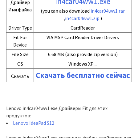
in4car04ww1.exe
Драйвер
Имя файла
(you can also download
in4car04ww1.rar
,
in4car04ww1.zip
)
Driver Type
CardReader
Fit For
VIA MSP Card Reader Driver Drivers
Device
File Size
6.68 MB (also provide zip version)
OS
Windows XP ...
Скачать бесплатно сейчас
Скачать
Lenovo in4car04ww1.exe Драйверы Fit для этих
продуктов:
Lenovo IdeaPad S12
Lenovo in4car04ww1.exe связанные файлы драйверов для