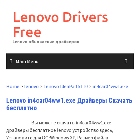
Skip
to
Lenovo Drivers
content
Free
Lenovo обновление драйверов
Main Menu
Home
>
lenovo
>
Lenovo IdeaPad S110
>
in4car04ww1.exe
Lenovo in4car04ww1.exe Драйверы Скачать
бесплатно
Вы можете скачать in4car04ww1.exe
драйверы бесплатное lenovo устройство здесь,
Установите для ОС :Windows XP, Размер файла