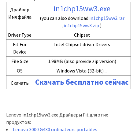
in1chp15ww3.exe
Драйвер
Имя файла
(you can also download
in1chp15ww3.rar
,
in1chp15ww3.zip
)
Driver Type
Chipset
Fit For
Intel Chipset driver Drivers
Device
File Size
1.98MB (also provide zip version)
OS
Windows Vista (32-bit) ...
Скачать бесплатно сейчас
Скачать
Lenovo in1chp15ww3.exe Драйверы Fit для этих
продуктов:
Lenovo 3000 G430 ordinateurs portables