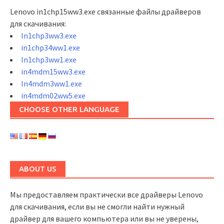
Lenovo in1chp15ww3.exe связанные файлы драйверов
для скачивания:
ln1chp3ww3.exe
in1chp34ww1.exe
ln1chp3ww1.exe
in4mdm15ww3.exe
ln4mdm3ww1.exe
in4mdm02ww5.exe
CHOOSE OTHER LANGUAGE
ABOUT US
Мы предоставляем практически все драйверы Lenovo
для скачивания, если вы не смогли найти нужный
драйвер для вашего компьютера или вы не уверены,