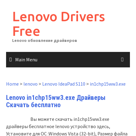
Skip
to
Lenovo Drivers
content
Free
Lenovo обновление драйверов
Main Menu
Home
>
lenovo
>
Lenovo IdeaPad S110
>
in1chp15ww3.exe
Lenovo in1chp15ww3.exe Драйверы
Скачать бесплатно
Вы можете скачать in1chp15ww3.exe
драйверы бесплатное lenovo устройство здесь,
Установите для ОС :Windows Vista (32-bit), Размер файла