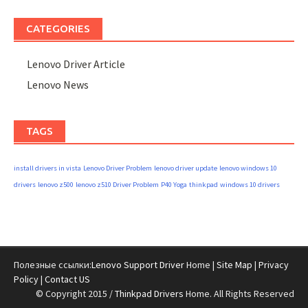
CATEGORIES
Lenovo Driver Article
Lenovo News
TAGS
install drivers in vista
Lenovo Driver Problem
lenovo driver update
lenovo windows 10
drivers
lenovo z500
lenovo z510 Driver Problem
P40 Yoga
thinkpad
windows 10 drivers
Полезные ссылки:
Lenovo Support Driver
Home |
Site Map
|
Privacy
Policy
|
Contact US
© Copyright 2015 /
Thinkpad Drivers
Home. All Rights Reserved