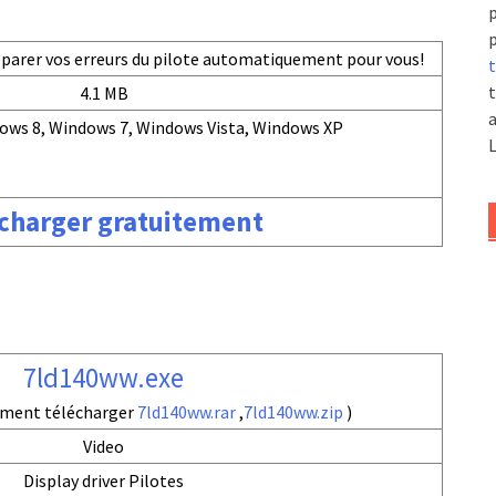
p
p
réparer vos erreurs du pilote automatiquement pour vous!
t
t
4.1 MB
a
ows 8, Windows 7, Windows Vista, Windows XP
L
charger gratuitement
7ld140ww.exe
ement télécharger
7ld140ww.rar
,
7ld140ww.zip
)
Video
Display driver Pilotes