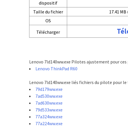
dispositif
Taille du fichier
17.41 MB 
OS
Tél
Télécharger
Lenovo 7ld140ww.exe Pilotes ajustement pour ces 
Lenovo ThinkPad R60
Lenovo 7ld140ww.exe liés fichiers du pilote pour l
79d179ww.exe
7ad530ww.exe
7ad630ww.exe
79d533ww.exe
77a324ww.exe
77a224ww.exe