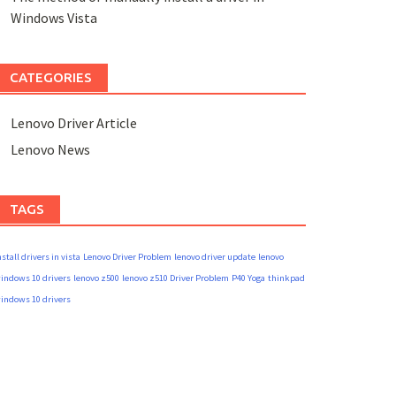
Windows Vista
CATEGORIES
Lenovo Driver Article
Lenovo News
TAGS
nstall drivers in vista
Lenovo Driver Problem
lenovo driver update
lenovo
indows 10 drivers
lenovo z500
lenovo z510 Driver Problem
P40 Yoga
thinkpad
indows 10 drivers