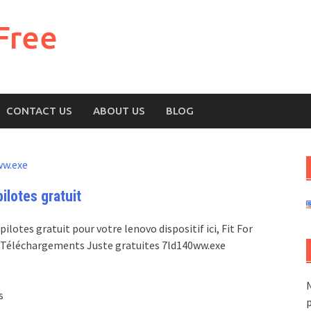
Free
CONTACT US
ABOUT US
BLOG
ww.exe
lotes gratuit
lotes gratuit pour votre lenovo dispositif ici, Fit For
B, Téléchargements Juste gratuites 7ld140ww.exe
N
s
p