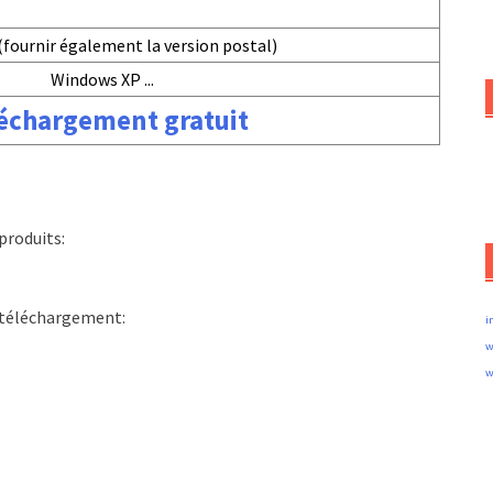
(fournir également la version postal)
Windows XP ...
échargement gratuit
produits:
e téléchargement:
i
w
w