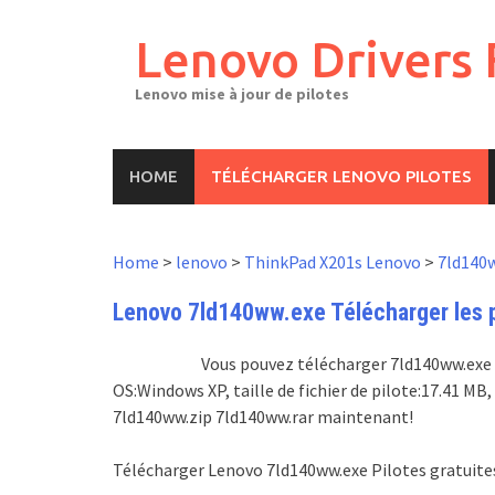
Skip
to
Lenovo Drivers 
content
Lenovo mise à jour de pilotes
HOME
TÉLÉCHARGER LENOVO PILOTES
Home
>
lenovo
>
ThinkPad X201s Lenovo
>
7ld140
Lenovo 7ld140ww.exe Télécharger les pi
Vous pouvez télécharger 7ld140ww.exe pi
OS:Windows XP, taille de fichier de pilote:17.41 M
7ld140ww.zip 7ld140ww.rar maintenant!
Télécharger Lenovo 7ld140ww.exe Pilotes gratuite