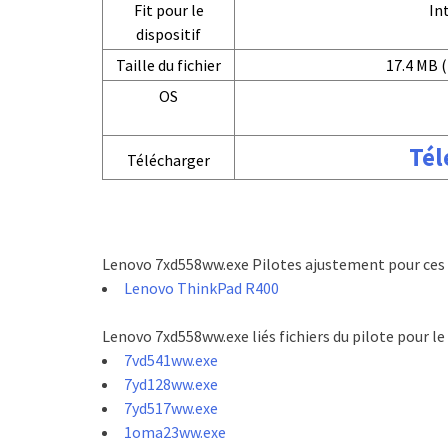
Fit pour le
In
dispositif
Taille du fichier
17.4 MB (
OS
Tél
Télécharger
Lenovo 7xd558ww.exe Pilotes ajustement pour ces 
Lenovo ThinkPad R400
Lenovo 7xd558ww.exe liés fichiers du pilote pour l
7vd541ww.exe
7yd128ww.exe
7yd517ww.exe
1oma23ww.exe