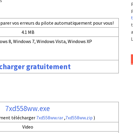
s
p
p
t
réparer vos erreurs du pilote automatiquement pour vous!
t
a
4.1 MB
L
ows 8, Windows 7, Windows Vista, Windows XP
charger gratuitement
7xd558ww.exe
ement télécharger
7xd558ww.rar
,
7xd558ww.zip
)
Video