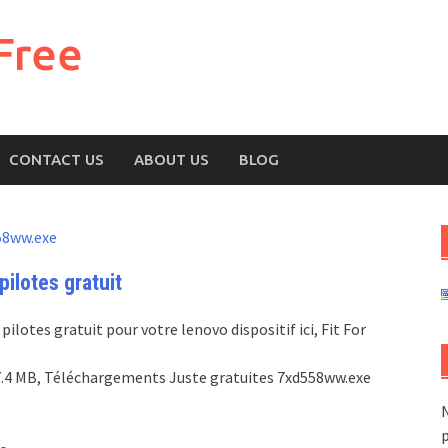
Free
CONTACT US
ABOUT US
BLOG
58ww.exe
ilotes gratuit
lotes gratuit pour votre lenovo dispositif ici, Fit For
e:17.4 MB, Téléchargements Juste gratuites 7xd558ww.exe
N
p