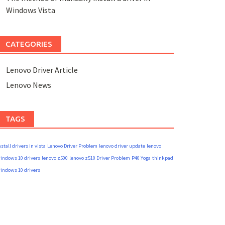
Windows Vista
CATEGORIES
Lenovo Driver Article
Lenovo News
TAGS
nstall drivers in vista
Lenovo Driver Problem
lenovo driver update
lenovo
indows 10 drivers
lenovo z500
lenovo z510 Driver Problem
P40 Yoga
thinkpad
indows 10 drivers