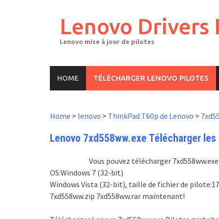
Skip
to
Lenovo Drivers 
content
Lenovo mise à jour de pilotes
HOME
TÉLÉCHARGER LENOVO PILOTES
Home
>
lenovo
>
ThinkPad T60p de Lenovo
>
7xd5
Lenovo 7xd558ww.exe Télécharger les p
Vous pouvez télécharger 7xd558ww.exe pi
OS:Windows 7 (32-bit)
Windows Vista (32-bit), taille de fichier de pilot
7xd558ww.zip 7xd558ww.rar maintenant!