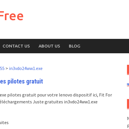
Free
CONTACT US
ABOUT US
BLOG
455
>
in3vdo24ww1.exe
s pilotes gratuit
 pilotes gratuit pour votre lenovo dispositif ici, Fit For
, Téléchargements Juste gratuites in3vdo24ww1.exe
N
uites
p