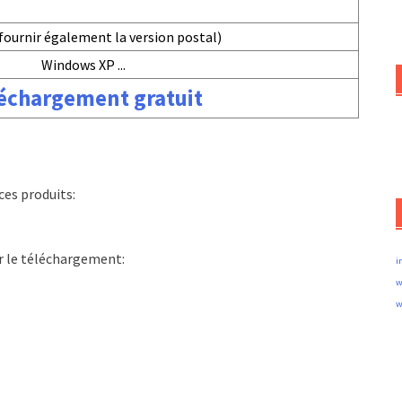
fournir également la version postal)
Windows XP ...
échargement gratuit
es produits:
ur le téléchargement:
i
w
w