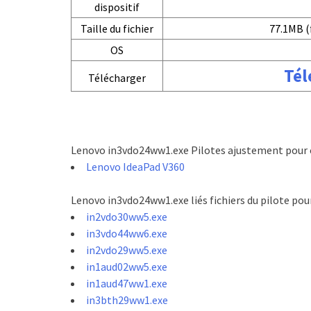
dispositif
Taille du fichier
77.1MB (
OS
Tél
Télécharger
Lenovo in3vdo24ww1.exe Pilotes ajustement pour c
Lenovo IdeaPad V360
Lenovo in3vdo24ww1.exe liés fichiers du pilote po
in2vdo30ww5.exe
in3vdo44ww6.exe
in2vdo29ww5.exe
in1aud02ww5.exe
in1aud47ww1.exe
in3bth29ww1.exe