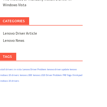
Windows Vista
CATEGORIES
Lenovo Driver Article
Lenovo News
TAGS
nstall drivers in vista
Lenovo Driver Problem
lenovo driver update
lenovo
indows 10 drivers
lenovo z500
lenovo z510 Driver Problem
P40 Yoga
thinkpad
indows 10 drivers