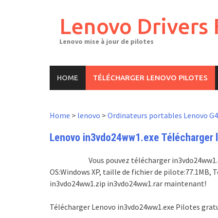
Skip
to
Lenovo Drivers 
content
Lenovo mise à jour de pilotes
HOME
TÉLÉCHARGER LENOVO PILOTES
Home
>
lenovo
>
Ordinateurs portables Lenovo G
Lenovo in3vdo24ww1.exe Télécharger le
Vous pouvez télécharger in3vdo24ww1.exe
OS:Windows XP, taille de fichier de pilote:77.1MB
in3vdo24ww1.zip in3vdo24ww1.rar maintenant!
Télécharger Lenovo in3vdo24ww1.exe Pilotes grat