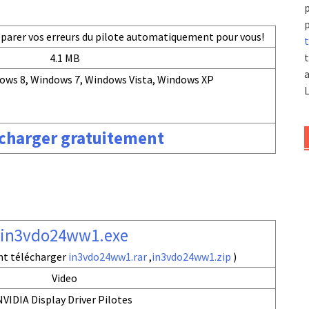
p
p
réparer vos erreurs du pilote automatiquement pour vous!
t
t
4.1 MB
a
ows 8, Windows 7, Windows Vista, Windows XP
L
charger gratuitement
in3vdo24ww1.exe
nt télécharger
in3vdo24ww1.rar
,
in3vdo24ww1.zip
)
Video
NVIDIA Display Driver Pilotes