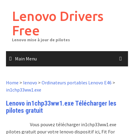
Skip
to
Lenovo Drivers
content
Free
Lenovo mise à jour de pilotes
Main Menu
Home
>
lenovo
>
Ordinateurs portables Lenovo E46
>
in1chp33ww1.exe
Lenovo in1chp33ww1.exe Télécharger les
pilotes gratuit
Vous pouvez télécharger in1chp33ww1.exe
pilotes gratuit pour votre lenovo dispositif ici, Fit For