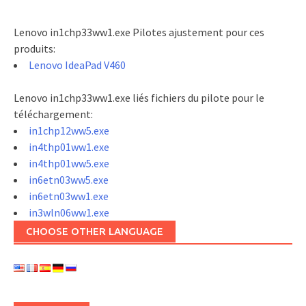
Lenovo in1chp33ww1.exe Pilotes ajustement pour ces
produits:
Lenovo IdeaPad V460
Lenovo in1chp33ww1.exe liés fichiers du pilote pour le
téléchargement:
in1chp12ww5.exe
in4thp01ww1.exe
in4thp01ww5.exe
in6etn03ww5.exe
in6etn03ww1.exe
in3wln06ww1.exe
CHOOSE OTHER LANGUAGE