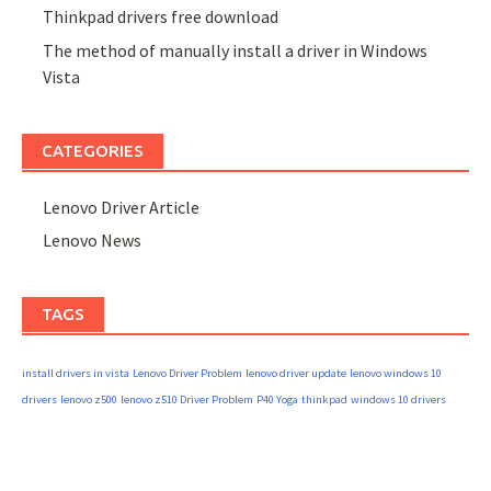
Thinkpad drivers free download
The method of manually install a driver in Windows
Vista
CATEGORIES
Lenovo Driver Article
Lenovo News
TAGS
install drivers in vista
Lenovo Driver Problem
lenovo driver update
lenovo windows 10
drivers
lenovo z500
lenovo z510 Driver Problem
P40 Yoga
thinkpad
windows 10 drivers