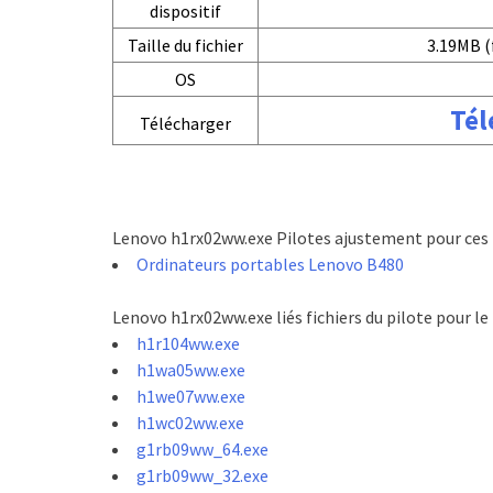
dispositif
Taille du fichier
3.19MB (
OS
Tél
Télécharger
Lenovo h1rx02ww.exe Pilotes ajustement pour ces 
Ordinateurs portables Lenovo B480
Lenovo h1rx02ww.exe liés fichiers du pilote pour l
h1r104ww.exe
h1wa05ww.exe
h1we07ww.exe
h1wc02ww.exe
g1rb09ww_64.exe
g1rb09ww_32.exe