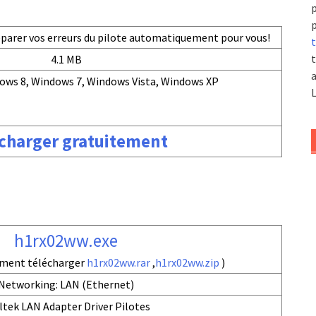
p
p
réparer vos erreurs du pilote automatiquement pour vous!
t
t
4.1 MB
a
ows 8, Windows 7, Windows Vista, Windows XP
L
charger gratuitement
h1rx02ww.exe
ement télécharger
h1rx02ww.rar
,
h1rx02ww.zip
)
Networking: LAN (Ethernet)
ltek LAN Adapter Driver Pilotes