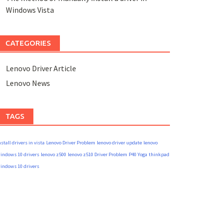
Windows Vista
CATEGORIES
Lenovo Driver Article
Lenovo News
TAGS
nstall drivers in vista
Lenovo Driver Problem
lenovo driver update
lenovo
indows 10 drivers
lenovo z500
lenovo z510 Driver Problem
P40 Yoga
thinkpad
indows 10 drivers