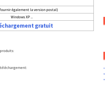
fournir également la version postal)
Windows XP ...
échargement gratuit
produits:
e téléchargement:
i
w
w