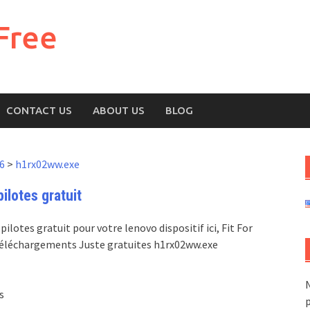
Free
CONTACT US
ABOUT US
BLOG
6
>
h1rx02ww.exe
lotes gratuit
lotes gratuit pour votre lenovo dispositif ici, Fit For
, Téléchargements Juste gratuites h1rx02ww.exe
N
s
p