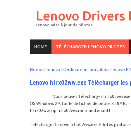
Skip
to
Lenovo Drivers 
content
Lenovo mise à jour de pilotes
HOME
TÉLÉCHARGER LENOVO PILOTES
Home
>
lenovo
>
Ordinateurs portables Lenovo E4
Lenovo h1rx02ww.exe Télécharger les pi
Vous pouvez télécharger h1rx02ww.exe pi
OS:Windows XP, taille de fichier de pilote:3.19MB
h1rx02ww.zip h1rx02ww.rar maintenant!
Télécharger Lenovo h1rx02ww.exe Pilotes gratuite