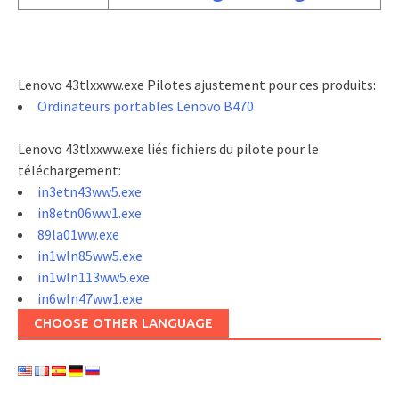
Lenovo 43tlxxww.exe Pilotes ajustement pour ces produits:
Ordinateurs portables Lenovo B470
Lenovo 43tlxxww.exe liés fichiers du pilote pour le
téléchargement:
in3etn43ww5.exe
in8etn06ww1.exe
89la01ww.exe
in1wln85ww5.exe
in1wln113ww5.exe
in6wln47ww1.exe
CHOOSE OTHER LANGUAGE