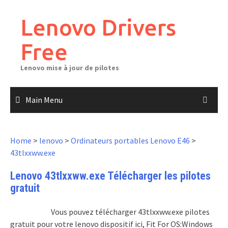
Skip
to
Lenovo Drivers
content
Free
Lenovo mise à jour de pilotes
Main Menu
Home
>
lenovo
>
Ordinateurs portables Lenovo E46
>
43tlxxww.exe
Lenovo 43tlxxww.exe Télécharger les pilotes
gratuit
Vous pouvez télécharger 43tlxxww.exe pilotes
gratuit pour votre lenovo dispositif ici, Fit For OS:Windows