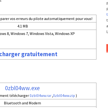
s
p
p
t
réparer vos erreurs du pilote automatiquement pour vous!
t
a
4.1 MB
L
ows 8, Windows 7, Windows Vista, Windows XP
charger gratuitement
0zbl04ww.exe
ement télécharger
0zbl04ww.rar
,
0zbl04ww.zip
)
Bluetooth and Modem