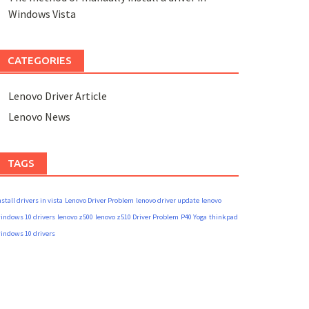
Windows Vista
CATEGORIES
Lenovo Driver Article
Lenovo News
TAGS
nstall drivers in vista
Lenovo Driver Problem
lenovo driver update
lenovo
indows 10 drivers
lenovo z500
lenovo z510 Driver Problem
P40 Yoga
thinkpad
indows 10 drivers