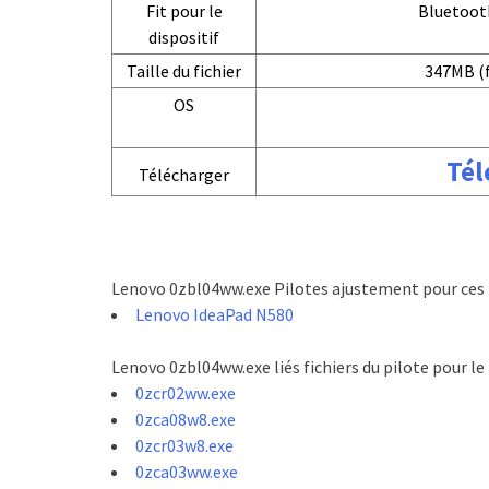
Fit pour le
Bluetooth
dispositif
Taille du fichier
347MB (f
OS
Tél
Télécharger
Lenovo 0zbl04ww.exe Pilotes ajustement pour ces 
Lenovo IdeaPad N580
Lenovo 0zbl04ww.exe liés fichiers du pilote pour l
0zcr02ww.exe
0zca08w8.exe
0zcr03w8.exe
0zca03ww.exe