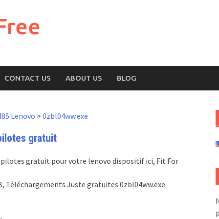
Free
CONTACT US
ABOUT US
BLOG
485 Lenovo
>
0zbl04ww.exe
lotes gratuit
lotes gratuit pour votre lenovo dispositif ici, Fit For
7MB, Téléchargements Juste gratuites 0zbl04ww.exe
N
p