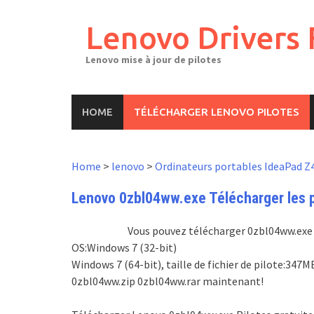
Skip
to
Lenovo Drivers 
content
Lenovo mise à jour de pilotes
HOME
TÉLÉCHARGER LENOVO PILOTES
Home
>
lenovo
>
Ordinateurs portables IdeaPad Z
Lenovo 0zbl04ww.exe Télécharger les pi
Vous pouvez télécharger 0zbl04ww.exe pi
OS:Windows 7 (32-bit)
Windows 7 (64-bit), taille de fichier de pilote:34
0zbl04ww.zip 0zbl04ww.rar maintenant!