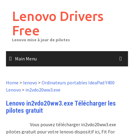
Skip
to
Lenovo Drivers
content
Free
Lenovo mise à jour de pilotes
Main Menu
Home
>
lenovo
>
Ordinateurs portables IdeaPad Y400
Lenovo
>
in2vdo20ww3.exe
Lenovo in2vdo20ww3.exe Télécharger les
pilotes gratuit
Vous pouvez télécharger in2vdo20ww3.exe
pilotes gratuit pour votre lenovo dispositif ici, Fit For