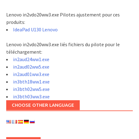
Lenovo in2vdo20ww3.exe Pilotes ajustement pour ces
produits:
IdeaPad U130 Lenovo
Lenovo in2vdo20ww3.exe liés fichiers du pilote pour le
téléchargement:
in2aud24ww1.exe
in2aud02ww5.exe
in2aud01ww3.exe
in3bth18ww1.exe
in3bth02ww5.exe
in3bth03ww3.exe
CHOOSE OTHER LANGUAGE