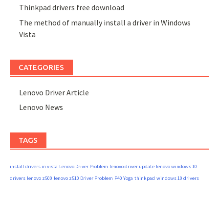
Thinkpad drivers free download
The method of manually install a driver in Windows
Vista
CATEGORIES
Lenovo Driver Article
Lenovo News
TAGS
install drivers in vista
Lenovo Driver Problem
lenovo driver update
lenovo windows 10
drivers
lenovo z500
lenovo z510 Driver Problem
P40 Yoga
thinkpad
windows 10 drivers