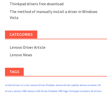
Thinkpad drivers free download
The method of manually install a driver in Windows
Vista
CATEGORIES
Lenovo Driver Article
Lenovo News
TAGS
install drivers in vista
Lenovo Driver Problem
lenovo driver update
lenovo windows 10
drivers
lenovo z500
lenovo z510 Driver Problem
P40 Yoga
thinkpad
windows 10 drivers