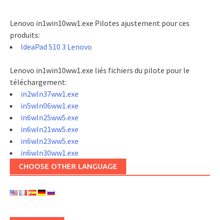
Lenovo in1win10ww1.exe Pilotes ajustement pour ces
produits:
IdeaPad S10 3 Lenovo
Lenovo in1win10ww1.exe liés fichiers du pilote pour le
téléchargement:
in2wln37ww1.exe
in5wln06ww1.exe
in6wln25ww5.exe
in6wln21ww5.exe
in6wln23ww5.exe
in6wln30ww1.exe
CHOOSE OTHER LANGUAGE