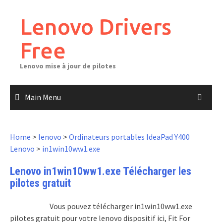
Skip
to
Lenovo Drivers
content
Free
Lenovo mise à jour de pilotes
Main Menu
Home
>
lenovo
>
Ordinateurs portables IdeaPad Y400
Lenovo
>
in1win10ww1.exe
Lenovo in1win10ww1.exe Télécharger les
pilotes gratuit
Vous pouvez télécharger in1win10ww1.exe
pilotes gratuit pour votre lenovo dispositif ici, Fit For