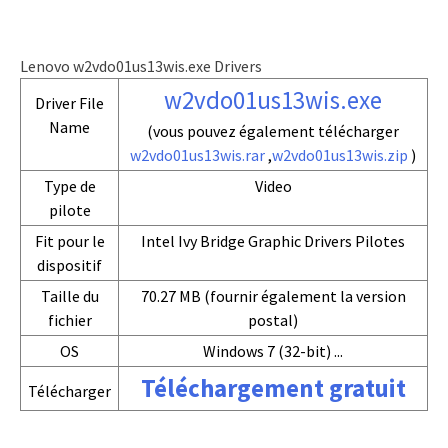
Lenovo w2vdo01us13wis.exe Drivers
w2vdo01us13wis.exe
Driver File
Name
(vous pouvez également télécharger
w2vdo01us13wis.rar
,
w2vdo01us13wis.zip
)
Type de
Video
pilote
Fit pour le
Intel Ivy Bridge Graphic Drivers Pilotes
dispositif
Taille du
70.27 MB (fournir également la version
fichier
postal)
OS
Windows 7 (32-bit) ...
Téléchargement gratuit
Télécharger