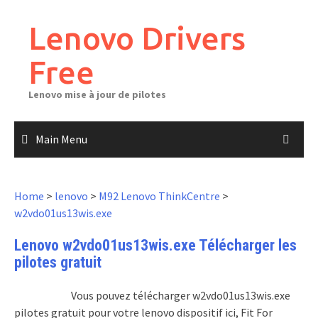
Skip
to
Lenovo Drivers
content
Free
Lenovo mise à jour de pilotes
Main Menu
Home
>
lenovo
>
M92 Lenovo ThinkCentre
>
w2vdo01us13wis.exe
Lenovo w2vdo01us13wis.exe Télécharger les
pilotes gratuit
Vous pouvez télécharger w2vdo01us13wis.exe
pilotes gratuit pour votre lenovo dispositif ici, Fit For