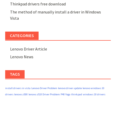
Thinkpad drivers free download
The method of manually install a driver in Windows
Vista
CATEGORIES
Lenovo Driver Article
Lenovo News
TAGS
install drivers in vista
Lenovo Driver Problem
lenovo driver update
lenovo windows 10
drivers
lenovo z500
lenovo z510 Driver Problem
P40 Yoga
thinkpad
windows 10 drivers