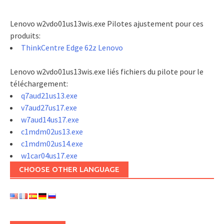
Lenovo w2vdo01us13wis.exe Pilotes ajustement pour ces
produits:
ThinkCentre Edge 62z Lenovo
Lenovo w2vdo01us13wis.exe liés fichiers du pilote pour le
téléchargement:
q7aud21us13.exe
v7aud27us17.exe
w7aud14us17.exe
c1mdm02us13.exe
c1mdm02us14.exe
w1car04us17.exe
CHOOSE OTHER LANGUAGE