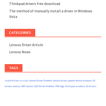
Thinkpad drivers free download
The method of manually install a driver in Windows
Vista
CATEGORIES
Lenovo Driver Article
Lenovo News
TAGS
install drivers in vista
Lenovo Driver Problem
lenovo driver update
lenovo windows 10
drivers
lenovo z500
lenovo z510 Driver Problem
P40 Yoga
thinkpad
windows 10 drivers