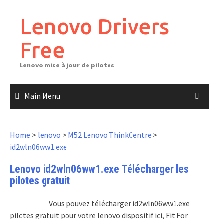
Skip
to
Lenovo Drivers
content
Free
Lenovo mise à jour de pilotes
Main Menu
Home
>
lenovo
>
M52 Lenovo ThinkCentre
>
id2wln06ww1.exe
Lenovo id2wln06ww1.exe Télécharger les
pilotes gratuit
Vous pouvez télécharger id2wln06ww1.exe
pilotes gratuit pour votre lenovo dispositif ici, Fit For