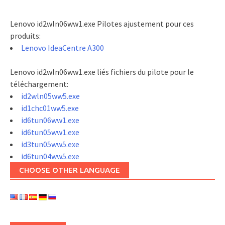
Lenovo id2wln06ww1.exe Pilotes ajustement pour ces
produits:
Lenovo IdeaCentre A300
Lenovo id2wln06ww1.exe liés fichiers du pilote pour le
téléchargement:
id2wln05ww5.exe
id1chc01ww5.exe
id6tun06ww1.exe
id6tun05ww1.exe
id3tun05ww5.exe
id6tun04ww5.exe
CHOOSE OTHER LANGUAGE