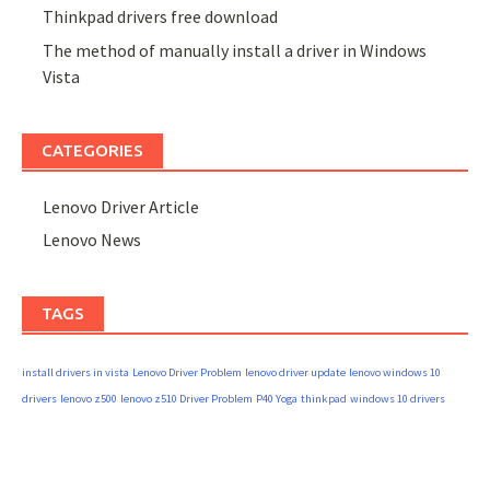
Thinkpad drivers free download
The method of manually install a driver in Windows
Vista
CATEGORIES
Lenovo Driver Article
Lenovo News
TAGS
install drivers in vista
Lenovo Driver Problem
lenovo driver update
lenovo windows 10
drivers
lenovo z500
lenovo z510 Driver Problem
P40 Yoga
thinkpad
windows 10 drivers