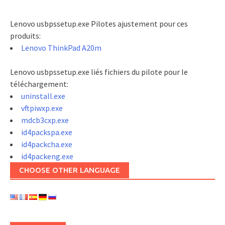
Lenovo usbpssetup.exe Pilotes ajustement pour ces
produits:
Lenovo ThinkPad A20m
Lenovo usbpssetup.exe liés fichiers du pilote pour le
téléchargement:
uninstall.exe
vftpiwxp.exe
mdcb3cxp.exe
id4packspa.exe
id4packcha.exe
id4packeng.exe
CHOOSE OTHER LANGUAGE