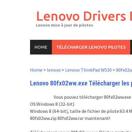
Skip
to
Lenovo Drivers 
content
Lenovo mise à jour de pilotes
HOME
TÉLÉCHARGER LENOVO PILOTES
Home
>
lenovo
>
Lenovo ThinkPad W530
>
80fx02w
Lenovo 80fx02ww.exe Télécharger les p
Vous pouvez télécharger 80fx02ww.exe pi
OS:Windows 8 (32-bit)
Windows 8 (64-bit), taille de fichier de pilote:63
80fx02ww.zip 80fx02ww.rar maintenant!