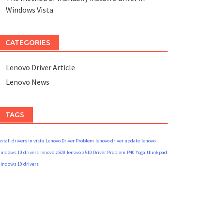
Windows Vista
CATEGORIES
Lenovo Driver Article
Lenovo News
TAGS
nstall drivers in vista
Lenovo Driver Problem
lenovo driver update
lenovo
indows 10 drivers
lenovo z500
lenovo z510 Driver Problem
P40 Yoga
thinkpad
indows 10 drivers