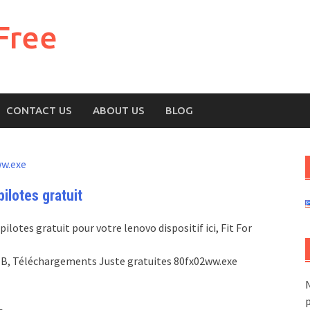
Free
CONTACT US
ABOUT US
BLOG
w.exe
ilotes gratuit
lotes gratuit pour votre lenovo dispositif ici, Fit For
.4 MB, Téléchargements Juste gratuites 80fx02ww.exe
N
p