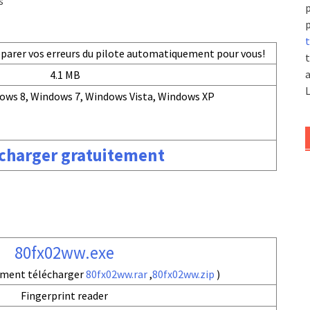
s
p
p
t
réparer vos erreurs du pilote automatiquement pour vous!
t
a
4.1 MB
L
ows 8, Windows 7, Windows Vista, Windows XP
charger gratuitement
80fx02ww.exe
ement télécharger
80fx02ww.rar
,
80fx02ww.zip
)
Fingerprint reader