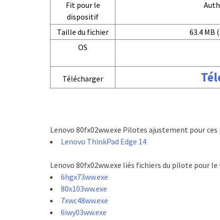
Fit pour le
Auth
dispositif
Taille du fichier
63.4 MB (
OS
Tél
Télécharger
Lenovo 80fx02ww.exe Pilotes ajustement pour ces 
Lenovo ThinkPad Edge 14
Lenovo 80fx02ww.exe liés fichiers du pilote pour l
6hgx73ww.exe
80x103ww.exe
7xwc48ww.exe
6iwy03ww.exe