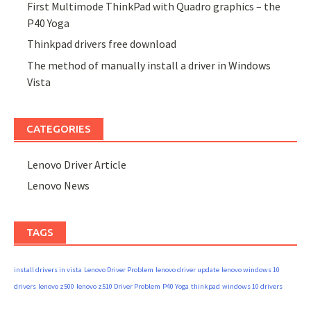
First Multimode ThinkPad with Quadro graphics – the
P40 Yoga
Thinkpad drivers free download
The method of manually install a driver in Windows
Vista
CATEGORIES
Lenovo Driver Article
Lenovo News
TAGS
install drivers in vista
Lenovo Driver Problem
lenovo driver update
lenovo windows 10
drivers
lenovo z500
lenovo z510 Driver Problem
P40 Yoga
thinkpad
windows 10 drivers