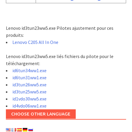
Lenovo id3tun23ww5.exe Pilotes ajustement pour ces
produits:
Lenovo C205 All In One
Lenovo id3tun23ww5.exe liés fichiers du pilote pour le
téléchargement:
id6tun34ww1.exe
id6tun31ww1.exe
id3tun26ww5.exe
id3tun25ww5.exe
id1vdo30ww5.exe
id4vdo06ww1.exe
CHOOSE OTHER LANGUAGE