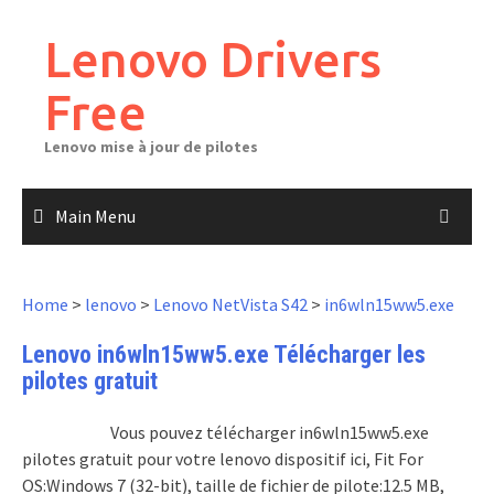
Skip
to
Lenovo Drivers
content
Free
Lenovo mise à jour de pilotes
Main Menu
Home
>
lenovo
>
Lenovo NetVista S42
>
in6wln15ww5.exe
Lenovo in6wln15ww5.exe Télécharger les
pilotes gratuit
Vous pouvez télécharger in6wln15ww5.exe
pilotes gratuit pour votre lenovo dispositif ici, Fit For
OS:Windows 7 (32-bit), taille de fichier de pilote:12.5 MB,