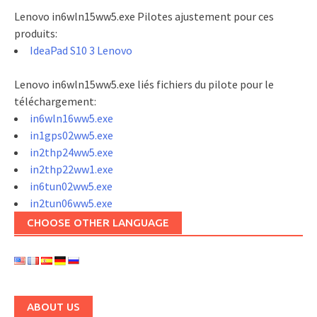
Lenovo in6wln15ww5.exe Pilotes ajustement pour ces
produits:
IdeaPad S10 3 Lenovo
Lenovo in6wln15ww5.exe liés fichiers du pilote pour le
téléchargement:
in6wln16ww5.exe
in1gps02ww5.exe
in2thp24ww5.exe
in2thp22ww1.exe
in6tun02ww5.exe
in2tun06ww5.exe
CHOOSE OTHER LANGUAGE
ABOUT US