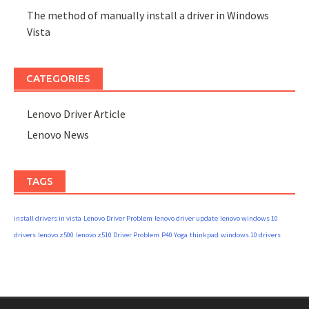
The method of manually install a driver in Windows
Vista
CATEGORIES
Lenovo Driver Article
Lenovo News
TAGS
install drivers in vista
Lenovo Driver Problem
lenovo driver update
lenovo windows 10
drivers
lenovo z500
lenovo z510 Driver Problem
P40 Yoga
thinkpad
windows 10 drivers