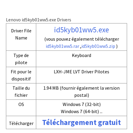
Lenovo id5kyb01ww5.exe Drivers
id5kyb01ww5.exe
Driver File
Name
(vous pouvez également télécharger
id5kyb01ww5.rar
,
id5kyb01ww5.zip
)
Type de
Keyboard
pilote
Fit pour le
LXH-JME LVT Driver Pilotes
dispositif
Taille du
1.94 MB (fournir également la version
fichier
postal)
OS
Windows 7 (32-bit)
Windows 7 (64-bit) ...
Téléchargement gratuit
Télécharger