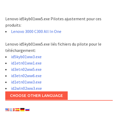
Lenovo id5kyb01ww5.exe Pilotes ajustement pour ces
produits:
Lenovo 3000 C300 All In One
Lenovo id5kyb01ww5.exe liés fichiers du pilote pour le
téléchargement:
id5kyb01ww3.exe
id1etn01ww1.exe
id3etn02ww5.exe
id3etn02ww6.exe
id1etn01ww3.exe
id2wln02ww3.exe
CHOOSE OTHER LANGUAGE