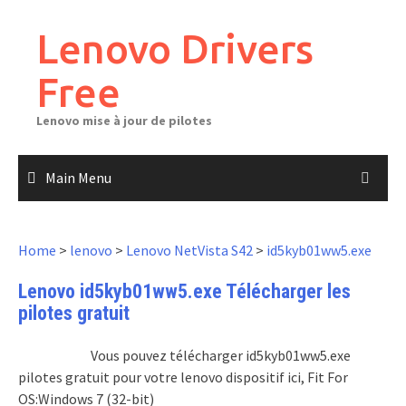
Skip
to
Lenovo Drivers
content
Free
Lenovo mise à jour de pilotes
Main Menu
Home
>
lenovo
>
Lenovo NetVista S42
>
id5kyb01ww5.exe
Lenovo id5kyb01ww5.exe Télécharger les
pilotes gratuit
Vous pouvez télécharger id5kyb01ww5.exe
pilotes gratuit pour votre lenovo dispositif ici, Fit For
OS:Windows 7 (32-bit)