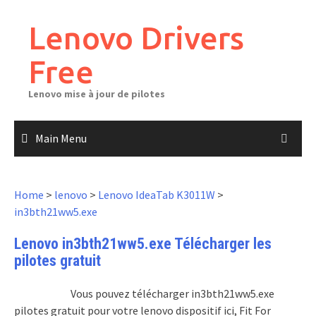
Skip
to
Lenovo Drivers
content
Free
Lenovo mise à jour de pilotes
Main Menu
Home
>
lenovo
>
Lenovo IdeaTab K3011W
>
in3bth21ww5.exe
Lenovo in3bth21ww5.exe Télécharger les
pilotes gratuit
Vous pouvez télécharger in3bth21ww5.exe
pilotes gratuit pour votre lenovo dispositif ici, Fit For