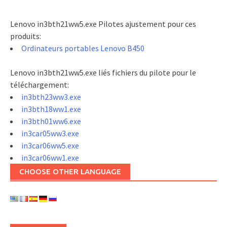
Lenovo in3bth21ww5.exe Pilotes ajustement pour ces
produits:
Ordinateurs portables Lenovo B450
Lenovo in3bth21ww5.exe liés fichiers du pilote pour le
téléchargement:
in3bth23ww3.exe
in3bth18ww1.exe
in3bth01ww6.exe
in3car05ww3.exe
in3car06ww5.exe
in3car06ww1.exe
CHOOSE OTHER LANGUAGE