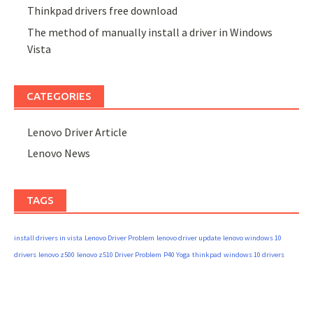
Thinkpad drivers free download
The method of manually install a driver in Windows
Vista
CATEGORIES
Lenovo Driver Article
Lenovo News
TAGS
install drivers in vista
Lenovo Driver Problem
lenovo driver update
lenovo windows 10
drivers
lenovo z500
lenovo z510 Driver Problem
P40 Yoga
thinkpad
windows 10 drivers