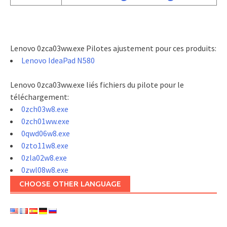
Lenovo 0zca03ww.exe Pilotes ajustement pour ces produits:
Lenovo IdeaPad N580
Lenovo 0zca03ww.exe liés fichiers du pilote pour le
téléchargement:
0zch03w8.exe
0zch01ww.exe
0qwd06w8.exe
0zto11w8.exe
0zla02w8.exe
0zwl08w8.exe
CHOOSE OTHER LANGUAGE