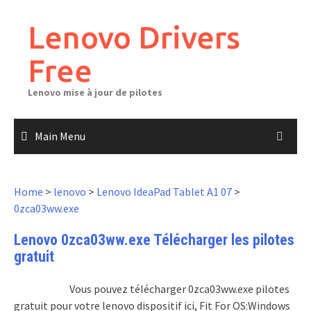
Skip
to
Lenovo Drivers
content
Free
Lenovo mise à jour de pilotes
Main Menu
Home
>
lenovo
>
Lenovo IdeaPad Tablet A1 07
>
0zca03ww.exe
Lenovo 0zca03ww.exe Télécharger les pilotes
gratuit
Vous pouvez télécharger 0zca03ww.exe pilotes
gratuit pour votre lenovo dispositif ici, Fit For OS:Windows