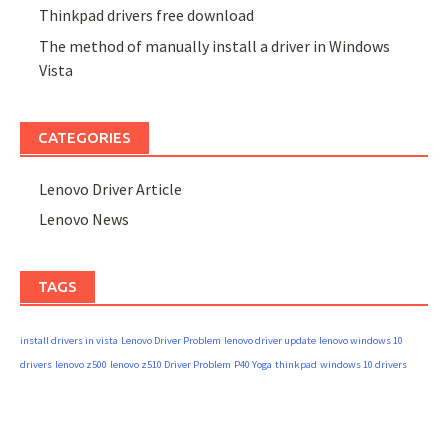
Thinkpad drivers free download
The method of manually install a driver in Windows
Vista
CATEGORIES
Lenovo Driver Article
Lenovo News
TAGS
install drivers in vista
Lenovo Driver Problem
lenovo driver update
lenovo windows 10
drivers
lenovo z500
lenovo z510 Driver Problem
P40 Yoga
thinkpad
windows 10 drivers