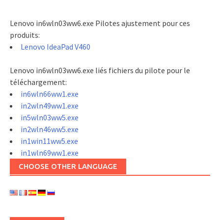
Lenovo in6wln03ww6.exe Pilotes ajustement pour ces
produits:
Lenovo IdeaPad V460
Lenovo in6wln03ww6.exe liés fichiers du pilote pour le
téléchargement:
in6wln66ww1.exe
in2wln49ww1.exe
in5wln03ww5.exe
in2wln46ww5.exe
in1win11ww5.exe
in1wln69ww1.exe
CHOOSE OTHER LANGUAGE