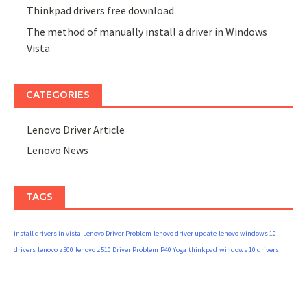
Thinkpad drivers free download
The method of manually install a driver in Windows
Vista
CATEGORIES
Lenovo Driver Article
Lenovo News
TAGS
install drivers in vista
Lenovo Driver Problem
lenovo driver update
lenovo windows 10
drivers
lenovo z500
lenovo z510 Driver Problem
P40 Yoga
thinkpad
windows 10 drivers