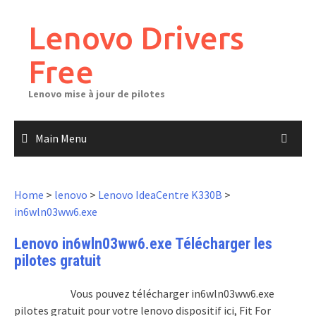
Skip
to
Lenovo Drivers
content
Free
Lenovo mise à jour de pilotes
Main Menu
Home
>
lenovo
>
Lenovo IdeaCentre K330B
>
in6wln03ww6.exe
Lenovo in6wln03ww6.exe Télécharger les
pilotes gratuit
Vous pouvez télécharger in6wln03ww6.exe
pilotes gratuit pour votre lenovo dispositif ici, Fit For