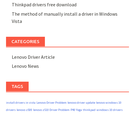
Thinkpad drivers free download
The method of manually install a driver in Windows
Vista
CATEGORIES
Lenovo Driver Article
Lenovo News
TAGS
install drivers in vista
Lenovo Driver Problem
lenovo driver update
lenovo windows 10
drivers
lenovo z500
lenovo z510 Driver Problem
P40 Yoga
thinkpad
windows 10 drivers