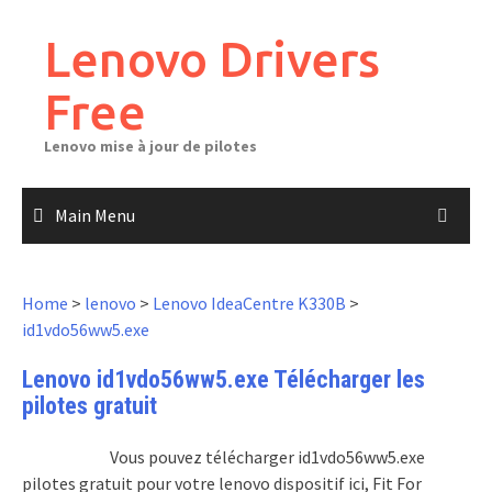
Skip
to
Lenovo Drivers
content
Free
Lenovo mise à jour de pilotes
Main Menu
Home
>
lenovo
>
Lenovo IdeaCentre K330B
>
id1vdo56ww5.exe
Lenovo id1vdo56ww5.exe Télécharger les
pilotes gratuit
Vous pouvez télécharger id1vdo56ww5.exe
pilotes gratuit pour votre lenovo dispositif ici, Fit For