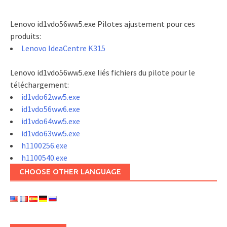
Lenovo id1vdo56ww5.exe Pilotes ajustement pour ces
produits:
Lenovo IdeaCentre K315
Lenovo id1vdo56ww5.exe liés fichiers du pilote pour le
téléchargement:
id1vdo62ww5.exe
id1vdo56ww6.exe
id1vdo64ww5.exe
id1vdo63ww5.exe
h1100256.exe
h1100540.exe
CHOOSE OTHER LANGUAGE