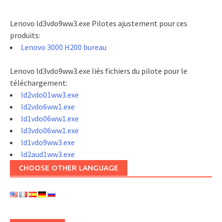
Lenovo ld3vdo9ww3.exe Pilotes ajustement pour ces
produits:
Lenovo 3000 H200 bureau
Lenovo ld3vdo9ww3.exe liés fichiers du pilote pour le
téléchargement:
ld2vdo01ww3.exe
ld2vdo6ww1.exe
ld1vdo06ww1.exe
ld3vdo06ww1.exe
ld1vdo9ww3.exe
ld2aud1ww3.exe
CHOOSE OTHER LANGUAGE