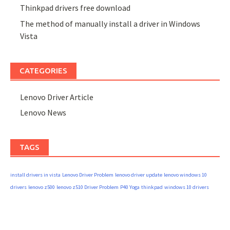
Thinkpad drivers free download
The method of manually install a driver in Windows
Vista
CATEGORIES
Lenovo Driver Article
Lenovo News
TAGS
install drivers in vista
Lenovo Driver Problem
lenovo driver update
lenovo windows 10
drivers
lenovo z500
lenovo z510 Driver Problem
P40 Yoga
thinkpad
windows 10 drivers