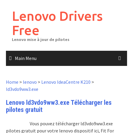
Skip
to
Lenovo Drivers
content
Free
Lenovo mise à jour de pilotes
Main Menu
Home
>
lenovo
>
Lenovo IdeaCentre K210
>
ld3vdo9ww3.exe
Lenovo ld3vdo9ww3.exe Télécharger les
pilotes gratuit
Vous pouvez télécharger ld3vdo9ww3.exe
pilotes gratuit pour votre lenovo dispositif ici, Fit For